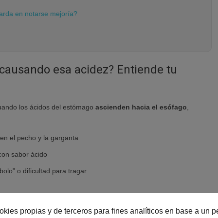
arda en notarse mejoría?
causando esa acidez? Entiende tu
 cuando los ácidos del estómago
ascienden hacia el esófago
,
 en el pecho y la garganta
con sabor ácido
olo” o dificultad para tragar
 funciona tu
aparato digestivo
es clave para aplicar estrategias
ien los síntomas y eviten complicaciones a largo plazo.
okies propias y de terceros para fines analíticos en base a un pe