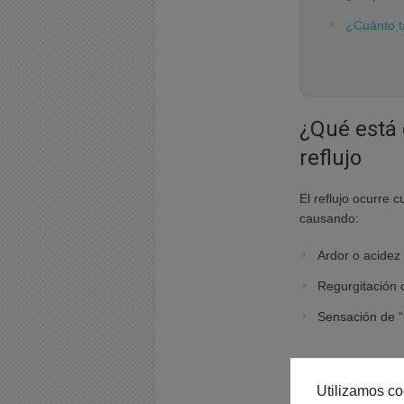
¿Cuánto t
¿Qué está 
reflujo
El reflujo ocurre
causando:
Ardor o acidez
Regurgitación 
Sensación de “b
Comprender cómo
naturales que aliv
Utilizamos co