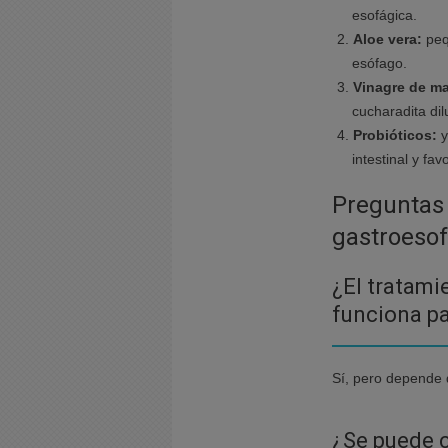
esofágica.
Aloe vera:
peq
esófago.
Vinagre de ma
cucharadita di
Probióticos:
y
intestinal y fav
Preguntas 
gastroesof
¿El tratami
funciona p
Sí, pero depende d
¿Se puede 