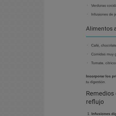
Verduras cocida
Infusiones de j
Alimentos a 
Café, chocolat
Comidas muy gr
Tomate, cítrico
Incorporar los p
tu digestión.
Remedios c
reflujo
Infusiones di