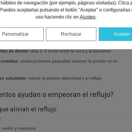
us hábitos de navegación (por ejemplo, páginas visitadas). Clica
ambios, gran alivio: hábitos que
 Puedes aceptarlas pulsando el botón "Aceptar" o configurarlas 
acidez
uso haciendo clic en
Ajustes
.
bitos diarios puede marcar la diferencia:
Personalizar
Rechazar
Aceptar
cera de la cama:
evita que los ácidos suban durante la noche.
ntes de dormir:
deja 2–3 horas entre la cena y el descanso.
 comidas:
varias porciones pequeñas reducen la presión en el
so saludable:
reduce la presión abdominal y el reflujo.
ntos ayudan o empeoran el reflujo?
e alivian el reflujo
o, melón y manzana