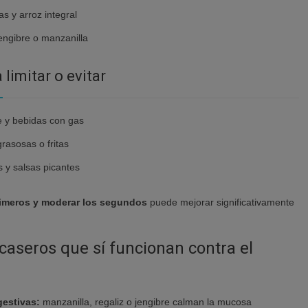
s y arroz integral
engibre o manzanilla
limitar o evitar
e y bebidas con gas
asosas o fritas
s y salsas picantes
rimeros y moderar los segundos
puede mejorar significativamente
aseros que sí funcionan contra el
gestivas:
manzanilla, regaliz o jengibre calman la mucosa