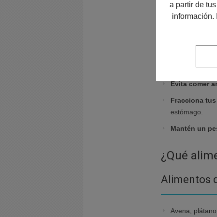
a partir de t
Pequeños c
información.
calman la 
Cambiar ciertos há
Eleva la cabe
Evita comer a
Fracciona tus
estómago.
Mantén un pe
¿Qué alime
Alimentos qu
Avena, plátan