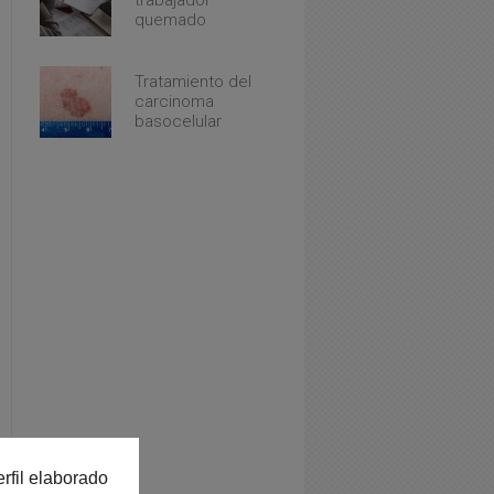
quemado
Tratamiento del
carcinoma
basocelular
rfil elaborado