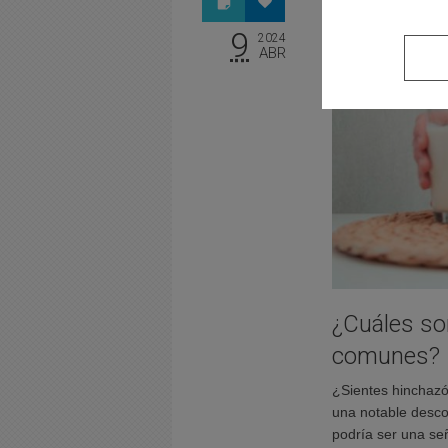
9
2024
ABR
¿Cuáles son
comunes?
¿Sientes hinchaz
una notable descom
podría ser una señ