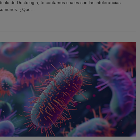
rtículo de Doctología, te contamos cuáles son las intolerancias
s comunes. ¿Qué…