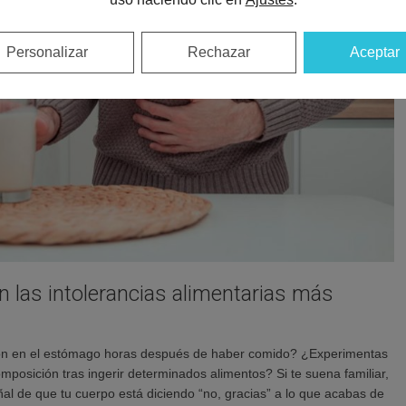
Personalizar
Rechazar
Aceptar
 las intolerancias alimentarias más
ón en el estómago horas después de haber comido? ¿Experimentas
posición tras ingerir determinados alimentos? Si te suena familiar,
al de que tu cuerpo está diciendo “no, gracias” a lo que acabas de