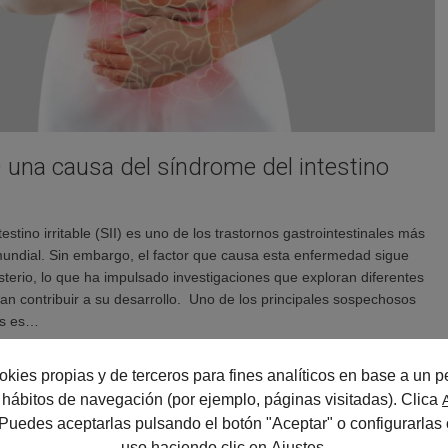
 una causa del síndrome del intestino
estino irritable (SII) es uno de los trastornos gastrointestinales más
undial. Sin embargo, el factor que causa esta enfermedad sigue
terio, lo que ha impulsado investigaciones que exploran diferentes
an contribuir a su desarrollo. Uno de los principales sospechosos
os es…
okies propias y de terceros para fines analíticos en base a un pe
us hábitos de navegación (por ejemplo, páginas visitadas). Clica
 Puedes aceptarlas pulsando el botón "Aceptar" o configurarlas 
uso haciendo clic en
Ajustes
.