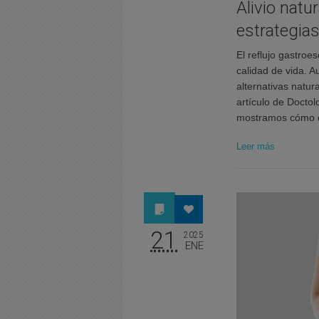
Alivio natu
estrategia
El reflujo gastroe
calidad de vida. 
alternativas natur
artículo de Docto
mostramos cómo co
Leer más
21
2025
ENE