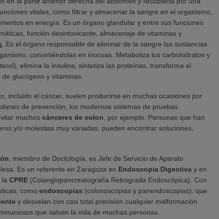
o en la parte anterior derecha del abdomen y recubierta por una
unciones vitales, como filtrar y almacenar la sangre en el organismo,
limentos en energía. Es un órgano glandular y entre sus funciones
smáticas, función desintoxicante, almacenaje de vitaminas y
. Es el órgano responsable de eliminar de la sangre las sustancias
s
ganismo, convirtiéndolas en inocuas. Metaboliza los carbohidratos y
terol), elimina la insulina, sintetiza las proteínas, transforma el
 de glucógeno y vitaminas.
o, incluido el cáncer, suelen producirse en muchas ocasiones por
s planes de prevención, los modernos sistemas de pruebas
 evitar muchos
cánceres de colon
, por ejemplo. Personas que han
ros y/o molestias muy variadas, pueden encontrar soluciones,
món
, miembro de Doctología, es Jefe de Servicio de Aparato
 Blesa. Es un referente en Zaragoza en
Endoscopia Digestiva
y en
 la
CPRE
(Colangiopancreatografía Retrograda Endoscópica). Con
ósticas, como
endoscopias
(colonoscopias y panendoscopias), que
iente
y desvelan con casi total precisión cualquier malformación
s minuciosos que salvan la vida de muchas personas.