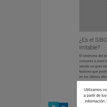
¿Es el SIBO
irritable?
El síndrome del int
comunes a nivel m
siendo un gran mis
factores que podrí
en los últimos añ
Leer más
Utilizamos co
a partir de t
información.