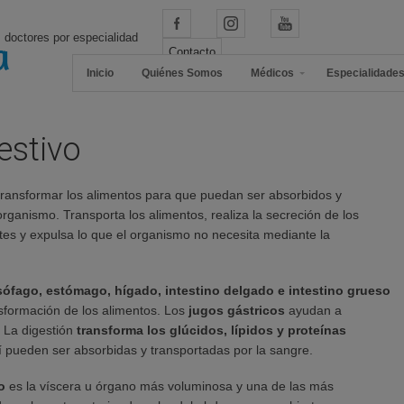
 doctores por especialidad
Contacto
Inicio
Quiénes Somos
Médicos
Especialidade
estivo
transformar los alimentos para que puedan ser absorbidos y
rganismo. Transporta los alimentos, realiza la secreción de los
ntes y expulsa lo que el organismo no necesita mediante la
esófago, estómago, hígado, intestino delgado e intestino grueso
nsformación de los alimentos. Los
jugos gástricos
ayudan a
. La digestión
transforma los glúcidos, lípidos y proteínas
sí pueden ser absorbidas y transportadas por la sangre.
do
es la víscera u órgano más voluminosa y una de las más