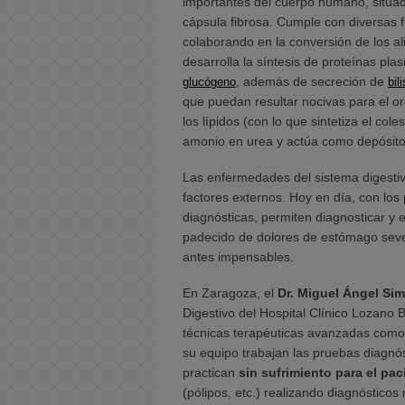
importantes del cuerpo humano, situad
cápsula fibrosa. Cumple con diversas f
colaborando en la conversión de los a
desarrolla la síntesis de proteínas pla
, además de secreción de
glucógeno
bili
que puedan resultar nocivas para el or
los lípidos (con lo que sintetiza el coles
amonio en urea y actúa como depósito
Las enfermedades del sistema digestiv
factores externos. Hoy en día, con lo
diagnósticas, permiten diagnosticar y
padecido de dolores de estómago seve
antes impensables.
En Zaragoza, el
Dr. Miguel Ángel Si
Digestivo del Hospital Clínico Lozano
técnicas terapéuticas avanzadas como
su equipo trabajan las pruebas diagn
practican
sin sufrimiento para el pac
(pólipos, etc.) realizando diagnóstico