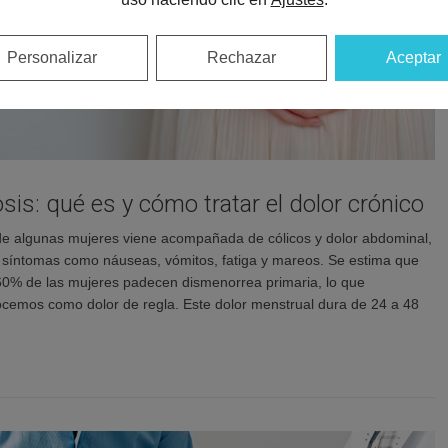
Personalizar
Rechazar
Aceptar
is: qué es y cómo tratar el dolor crónico
e algunas mujeres viene acompañada de cólicos y dolor abdominal,
 síntomas como náuseas, vómitos, fatiga y mareos. Se estima que
 60% de las mujeres padecen dismenorrea primaria, lo que
emos como dolor de regla. Este dolor menstrual dura de 24 a 48