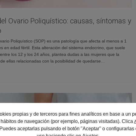
l Ovario Poliquístico: causas, síntomas y
o
vario Poliquístico (SOP) es una patología que afecta al menos a 1
 en edad fértil. Esta alteración del sistema endocrino, que suele
entre los 12 y los 24 años, plantea dudas a las mujeres que la
e ellas relacionadas con la posibilidad de quedarse…
okies propias y de terceros para fines analíticos en base a un pe
us hábitos de navegación (por ejemplo, páginas visitadas). Clica
 Puedes aceptarlas pulsando el botón "Aceptar" o configurarlas 
uso haciendo clic en
Ajustes
.