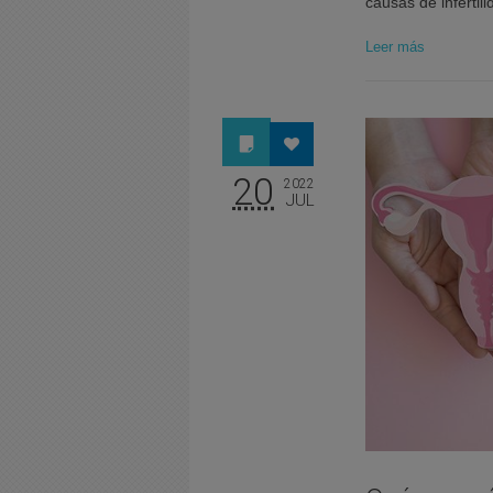
causas de inferti
Leer más
20
2022
JUL