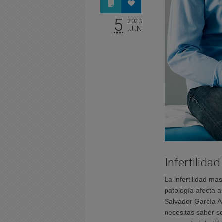
5
2023
JUN
Infertilida
La infertilidad ma
patología afecta a
Salvador García Ag
necesitas saber so