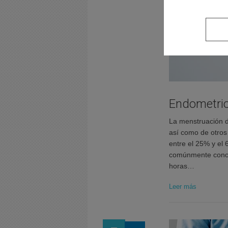
Endometrios
La menstruación d
así como de otros
entre el 25% y el
comúnmente conoc
horas…
Leer más