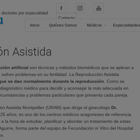
 doctores por especialidad
Contacto
Inicio
Quiénes Somos
Médicos
Especialidade
n Asistida
ción artificial
son técnicas y métodos biomédicos que se aplican a
, sufren problemas en su fertilidad. La Reproducción Asistida
 que se dan normalmente durante la reproducción
. Como se
 el diagnóstico médico para decidir y aconsejar la más adecuada en
ircunstancias y problemas particulares que presenta cada pareja.
n Asistida Montpellier (URAM) que dirige el ginecólogo
Dr.
25 años; es uno de los centros médicos aragoneses de referencia
la hora de estudiar, planificar y abordar un tratamiento de estas
Aguirre, forma parte del equipo de Fecundación in Vitro del Hospital
za.