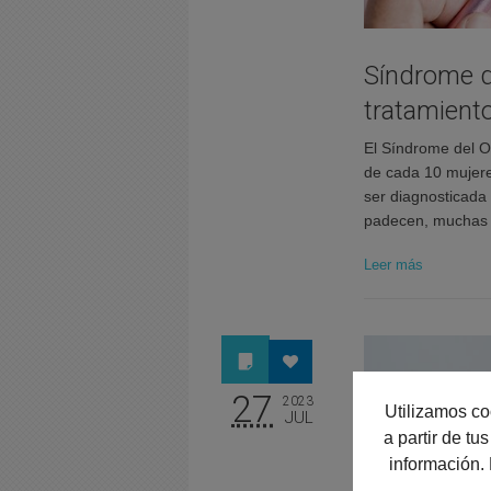
Síndrome de
tratamient
El Síndrome del O
de cada 10 mujeres
ser diagnosticada 
padecen, muchas d
Leer más
27
2023
Utilizamos co
JUL
a partir de t
información.