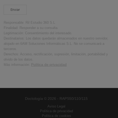
Responsable: Ril Estudio 360 S.L
Finalidad: Responder a su consulta.
Legitimación: Consentimiento del interesado.
Destinatarios: Los datos quedarán almacenados en nuestro servidor,
alojado en 6AM Soluciones Informáticas S.L. No se comunicará a
terceros.
Derechos: Acceso, rectificación, supresión, limitación, portabilidad y
olvido de los datos.
Política de privacidad
Más información:
Doctología © 2026 - RAPS50/110/115
Aviso Legal
Política de privacidad
Política de cookies