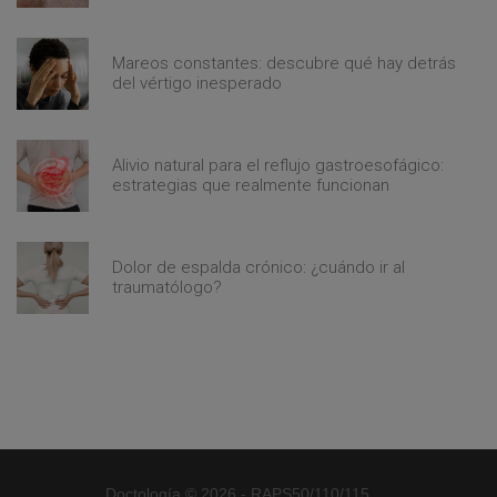
Mareos constantes: descubre qué hay detrás
del vértigo inesperado
Alivio natural para el reflujo gastroesofágico:
estrategias que realmente funcionan
Dolor de espalda crónico: ¿cuándo ir al
traumatólogo?
Doctología © 2026 - RAPS50/110/115