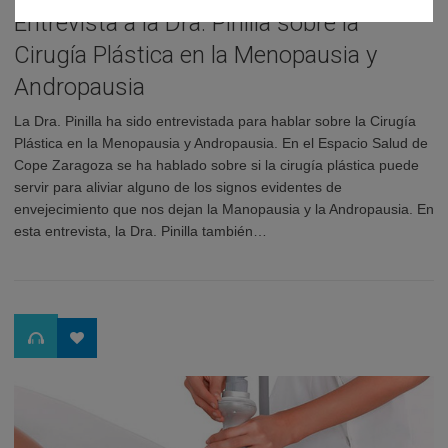
Entrevista a la Dra. Pinilla sobre la
Cirugía Plástica en la Menopausia y
Andropausia
La Dra. Pinilla ha sido entrevistada para hablar sobre la Cirugía
Plástica en la Menopausia y Andropausia. En el Espacio Salud de
Cope Zaragoza se ha hablado sobre si la cirugía plástica puede
servir para aliviar alguno de los signos evidentes de
envejecimiento que nos dejan la Manopausia y la Andropausia. En
esta entrevista, la Dra. Pinilla también…