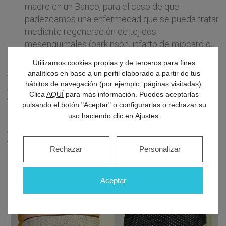
madre en un Banco, para el caso de que
padezcamos una enfermedad que se pueda tratar
mediante regeneración de tejidos
mesenquimales (parkinson, infarto de miocardio,
rotura de tendones, artrosis…)
Utilizamos cookies propias y de terceros para fines
analíticos en base a un perfil elaborado a partir de tus
También podemos utilizar esta grasa para
rejuvenecer
,
hábitos de navegación (por ejemplo, páginas visitadas).
colocándola en pómulos, reborde mandibular… para recrear
Clica
AQUÍ
para más información. Puedes aceptarlas
volúmenes óseos que se pierden con la edad.
pulsando el botón "Aceptar" o configurarlas o rechazar su
uso haciendo clic en
Ajustes
.
Para utilizar los adipocitos (células que contienen la grasa) como
células de relleno de defectos estéticos o células de regeneración
tisular hay que extraerlos con unas cánulas especiales, tratar el
Rechazar
Personalizar
aspirado mediante centrifugación y reimplantar lo obtenido con
unas cánulas extremadamente finas. Con estas precauciones el
resultado es muy predecible.
Aceptar