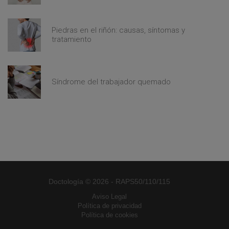
Piedras en el riñón: causas, síntomas y
tratamiento
Síndrome del trabajador quemado
Doctología © 2026 - RAPS50/110/115
Aviso Legal
Política de privacidad
Política de cookies