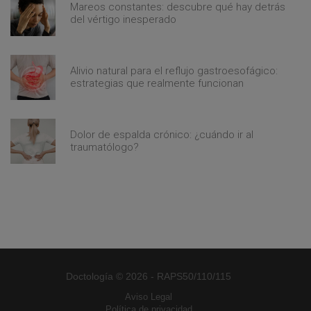
Mareos constantes: descubre qué hay detrás
del vértigo inesperado
Alivio natural para el reflujo gastroesofágico:
estrategias que realmente funcionan
Dolor de espalda crónico: ¿cuándo ir al
traumatólogo?
Doctología © 2026 - RAPS50/110/115
Aviso Legal
Política de privacidad