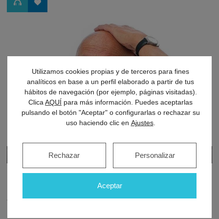
Utilizamos cookies propias y de terceros para fines
analíticos en base a un perfil elaborado a partir de tus
hábitos de navegación (por ejemplo, páginas visitadas).
Clica
AQUÍ
para más información. Puedes aceptarlas
pulsando el botón "Aceptar" o configurarlas o rechazar su
uso haciendo clic en
Ajustes
.
Rechazar
Personalizar
Buscamos voluntarios para prevenir el
Aceptar
Alzheimer
Desde Doctología queremos lanzar una convocatoria para la