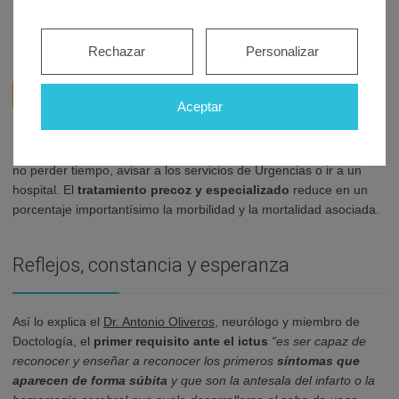
Brazos
– Si no puede
levantar un brazo…
Rechazar
Personalizar
Puede ser un ictus. Es
fundamental
actuar en
Aceptar
las primeras cuatro o
seis horas
, por lo que
los médicos recomiendan
no perder tiempo, avisar a los servicios de Urgencias o ir a un
hospital. El
tratamiento precoz y especializado
reduce en un
porcentaje importantísimo la morbilidad y la mortalidad asociada.
Reflejos, constancia y esperanza
Así lo explica el
Dr. Antonio Oliveros
, neurólogo y miembro de
Doctología, el
primer requisito ante el ictus
“es ser capaz de
reconocer y enseñar a reconocer los primeros
síntomas que
aparecen de forma súbita
y que son la antesala del infarto o la