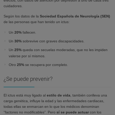
efectos, con datos de atención por depresión a uno de cada tres
cuidadores.
Según los datos de la
Sociedad Española de Neurología (SEN)
de las personas que han tenido un ictus:
Un
20%
fallecen.
Un
30%
sobrevive con graves discapacidades.
Un
25%
queda con secuelas moderadas, que no les impiden
valerse por sí mismos.
Otro
25%
se recupera por completo.
¿Se puede prevenir?
El ictus está muy ligado al
estilo de vida
, también conlleva una
carga genética, influye la edad y las enfermedades cardiacas,
todas ellas se enmarcan en lo que los médicos denominan
“factores no modificables”. Pero
sí se puede actuar
con los