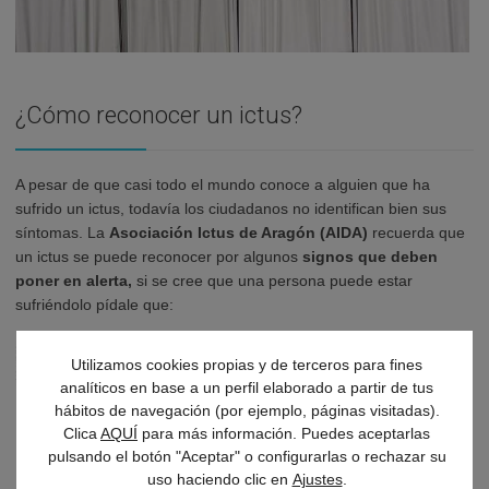
¿Cómo reconocer un ictus?
A pesar de que casi todo el mundo conoce a alguien que ha
sufrido un ictus, todavía los ciudadanos no identifican bien sus
síntomas. La
Asociación Ictus de Aragón (AIDA)
recuerda que
un ictus se puede reconocer por algunos
signos que deben
poner en alerta,
si se cree que una persona puede estar
sufriéndolo pídale que:
Utilizamos cookies propias y de terceros para fines
Hable
– Si no habla
analíticos en base a un perfil elaborado a partir de tus
correctamente…
hábitos de navegación (por ejemplo, páginas visitadas).
Sonría
– Si la sonrisa no
Clica
AQUÍ
para más información. Puedes aceptarlas
pulsando el botón "Aceptar" o configurarlas o rechazar su
es simétrica…
uso haciendo clic en
Ajustes
.