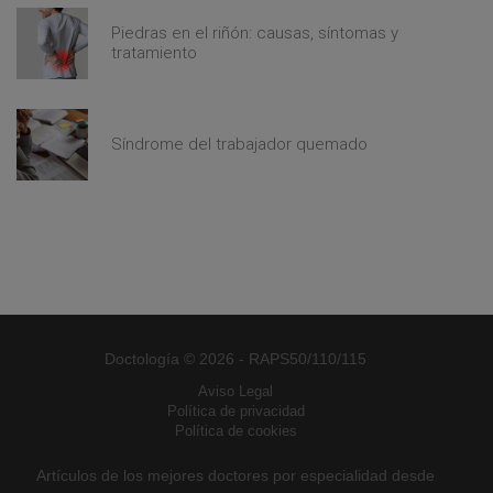
Piedras en el riñón: causas, síntomas y
tratamiento
Síndrome del trabajador quemado
Doctología © 2026 - RAPS50/110/115
Aviso Legal
Política de privacidad
Política de cookies
Artículos de los mejores doctores por especialidad desde