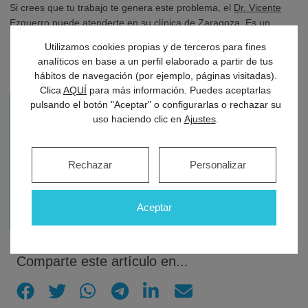
Si crees que tu trabajo te genera este problema, el
Dr. Vicente
Ezquerro
puede atenderte en su clínica de Zaragoza. Es un
profesional médico que cuenta con más de 40 años de
Utilizamos cookies propias y de terceros para fines
experiencia en el sector de la psicología y la psiquiatría.
analíticos en base a un perfil elaborado a partir de tus
hábitos de navegación (por ejemplo, páginas visitadas).
Clica
AQUÍ
para más información. Puedes aceptarlas
pulsando el botón "Aceptar" o configurarlas o rechazar su
Pedir cita con el equipo del Dr. Vicente
uso haciendo clic en
Ajustes
.
Ezquerro Esteban
Rechazar
Personalizar
976... Ver teléfono
Paseo Independencia, 19 - 3º Zaragoza
Aceptar
Comparte este artículo en...