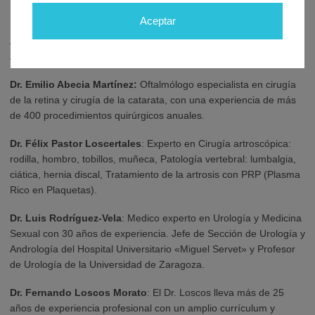
Dra. Paz Cerdá Escar
: Especialista en dermatología con más de
Aceptar
25 años de experiencia. Pertenece a la Junta Directiva de la
Academia Española de Dermatología, además de ser vocal de la
Asociación.
Dr. Emilio Abecia Martínez:
Oftalmólogo especialista en cirugía
de la retina y cirugía de la catarata, con una experiencia de más
de 400 procedimientos quirúrgicos anuales.
Dr. Félix Pastor Loscertales
: Experto en Cirugía artroscópica:
rodilla, hombro, tobillos, muñeca, Patología vertebral: lumbalgia,
ciática, hernia discal, Tratamiento de la artrosis con PRP (Plasma
Rico en Plaquetas).
Dr. Luis Rodríguez-Vela
: Medico experto en Urología y Medicina
Sexual con 30 años de experiencia. Jefe de Sección de Urología y
Andrología del Hospital Universitario «Miguel Servet» y Profesor
de Urología de la Universidad de Zaragoza.
Dr. Fernando Loscos Morato
: El Dr. Loscos lleva más de 25
años de experiencia profesional con un amplio currículum y