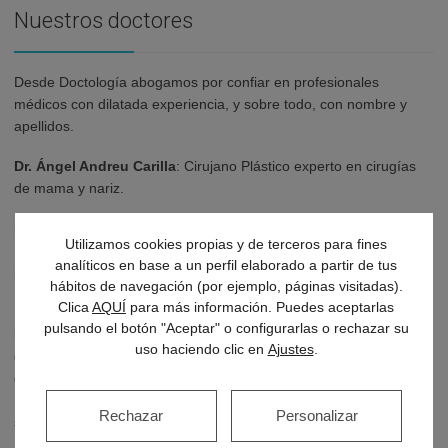
Nuestros doctores
Desde Doctología abogamos por confiar en profesionales
médicos con dilatada experiencia, y sobre todo, con nombre y
apellidos.
Dr. Ángel Andreu Carilla
: Cirujano Plástico experto en cirugías
de mama y nariz.
Dr. Vicente Ezquerro Esteban
: Médico especialista en
Utilizamos cookies propias y de terceros para fines
Psiquiatría, con 35 años de experiencia en la práctica pública y
analíticos en base a un perfil elaborado a partir de tus
privada. Pionero en Sexología Médica y en terapia de pareja.
hábitos de navegación (por ejemplo, páginas visitadas).
Especialista en psicoterapia individual.
Clica
AQUÍ
para más información. Puedes aceptarlas
pulsando el botón "Aceptar" o configurarlas o rechazar su
Dr. Salvador García Aguirre
: Miembro del equipo de ginecólogos
uso haciendo clic en
Ajustes
.
de la Unidad de Reproducción asistida del Hospital Miguel Servet
de Zaragoza, desde su inicio en 1989. Responsable Clínico de la
Unidad de Reproducción asistida de la Clínica Montpellier, desde
Rechazar
Personalizar
su puesta en marcha en 2002.