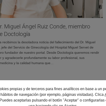
 Dr. Miguel Ángel Ruiz Conde, miembro
e Doctología
ecibimos la desoladora noticia del fallecimiento del Dr. Miguel
jefe del Servicio de Ginecología del Hospital Miguel Servet de
o fundador de nuestro portal. Desde Doctología queremos rendir
r y agradecerle profundamente su labor profesional, sus
 medicina y la calidad humana que…
okies propias y de terceros para fines analíticos en base a un pe
us hábitos de navegación (por ejemplo, páginas visitadas). Clica
 Puedes aceptarlas pulsando el botón "Aceptar" o configurarlas 
uso haciendo clic en
Ajustes
.