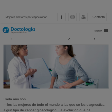
Contacto
Mejores doctores por especialidad
«El 90% de los cánceres ginecológicos
MENU
se pueden curar si se cogen a tiempo»
Cada año son
miles las mujeres de todo el mundo a las que se les diagnostica
algún tipo de cáncer ginecológico. La evolución que ha