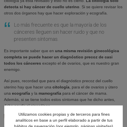
citología ya está revisado y esto no es cierto.
La citología sólo
detecta si hay cáncer de cuello uterino
. Si se quiere revisar los
otros dos órganos hay que hacer exploración y ecografía.
Lo más frecuente es que la mayoría de los
cánceres lleguen sin hacer ruido y que no
presenten síntomas.
Es importante saber que en
una misma revisión ginecológica
completa se puede hacer un diagnóstico precoz de casi
todos los cánceres
excepto el de ovarios, que es nuestro gran
enemigo.
Así pues, recordad que para el diagnóstico precoz del cuello
uterino hay que hacer una
citología
, para el de ovarios y útero
una
ecografía
y la
mamografía
para el cáncer de mama.
Además, si se tiene todos estos síntomas que he dicho antes,
debe acudir al ginecólogo.
Utilizamos cookies propias y de terceros para fines
analíticos en base a un perfil elaborado a partir de tus
hábitos de navegación (por ejemplo, páginas visitadas).