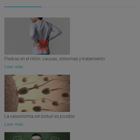
Actualizacion en Andrologia.
Pulso Ediciones.
Barcelona 1999.
Hiperplasia Prostática Benigna
. Editorial Idepsa.
Madrid, 1992.
Disfunciones de la erección: Diagnóstico y
Tratamiento.
N.E. Ediciones. Madrid, 1993.
La Próstata.
Ediciones Z. Madrid 1997.
Atencion Continuada en Disfunción Eréctil
. Editorial
Piedras en el riñón: causas, síntomas y tratamiento
Pulso. Barcelona 1998.
Leer más
Enfermedad De La Peyronie y otras Alteraciones
Morfometricas del Pene.
N.E. Ediciones. Madrid, 2001.
Hiperplasia Benigna de Próstata
. Editorial Jarpyo.
Madrid 2000.
Autor de 102 CAPITULOS DE LIBROS, destacando:
Socio Cultural, Educational and Ethical aspects of
La vasectomía sin bisturí es posible
Eréctile Dysfunction (World Health Organization,)
Leer más
Epidemiología y etiopatogenia de la disfunción