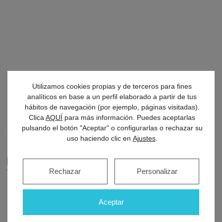
Utilizamos cookies propias y de terceros para fines
analíticos en base a un perfil elaborado a partir de tus
hábitos de navegación (por ejemplo, páginas visitadas).
Clica
AQUÍ
para más información. Puedes aceptarlas
pulsando el botón "Aceptar" o configurarlas o rechazar su
uso haciendo clic en
Ajustes
.
5,0 rating based on 12.345 ratings
Rechazar
Personalizar
Valoración:
5
sobre
5
basado en
14
valoraciones.
Nombre
Aceptar
Email