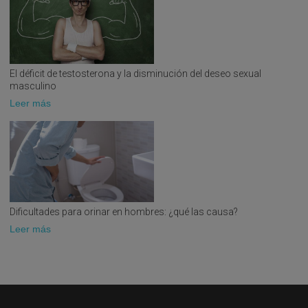
eréctil.
Disfunción eréctil asociada a endocrinopatías y
diabetes.
El déficit de testosterona y la disminución del deseo sexual
masculino
Tratamiento médico de la Disfunción Eréctil
Leer más
Enfermedad de la peyronie, priapismo e incurvacion
congenita del pene.
Hipogonadismo de inicio tardio: tratamiento y
seguimiento
Hipogonadismo de inicio tardio.
Dificultades para orinar en hombres: ¿qué las causa?
Leer más
Desarrollo de indicadores de calidad del tratamiento
de la hiperplasia benigna de prostata mediante laser.
Edita: Axencia de Avaliacion de Tecnoloxias Sanitarias de