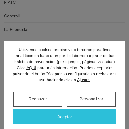
FIATC
Generali
La Fuencisla
Mapfre
Utilizamos cookies propias y de terceros para fines
analíticos en base a un perfil elaborado a partir de tus
Sanitas
hábitos de navegación (por ejemplo, páginas visitadas).
Clica
AQUÍ
para más información. Puedes aceptarlas
Vivaz
pulsando el botón "Aceptar" o configurarlas o rechazar su
uso haciendo clic en
Ajustes
.
5,0 rating based on 12.345 ratings
Valoración:
5
sobre
5
basado en
11
valoraciones.
Rechazar
Personalizar
Nombre
Aceptar
Email