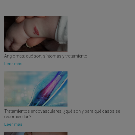
1983
1984
1982
1985
1986
1986
1989
1986
1993
Angiomas: qué son, síntomas y tratamiento
1983
Leer más
1986
1994
1987
1994
1984
1989
1994
1991
1989
Tratamientos endovasculares, ¿qué son y para qué casos se
2005
recomiendan?
1995
2005
Leer más
1989
2005