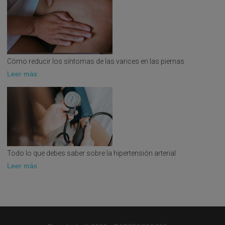
1994
1990
1996
1997
1990
1990
1997-1998
Cómo reducir los síntomas de las varices en las piernas
1999
Leer más
1990
1998
2001
(
1991
1999
2006
1992
1999
2009
1993
Todo lo que debes saber sobre la hipertensión arterial
1999
1993
Leer más
1999
1993
1999
1993