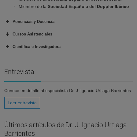
Miembro de la
Sociedad Española del Doppler Ibérico
Ponencias y Docencia
1974
Cursos Asistenciales
1975-1987
1980
Científica e Investigadora
1980
1980
1980
I Congreso
1986
Entrevista
Sociedad Española de Investigación
Quirúrgica.
1981
1986
1982
Conoce en detalle al especialista Dr. J. Ignacio Urtiaga Barrientos
1987-2000
1982
Leer entrevista
1987
1982 II Congreso Sociedad Española de Investigación
1983
Quirúrgica.
Últimos artículos de Dr. J. Ignacio Urtiaga
1983
1988-1990
Barrientos
1988