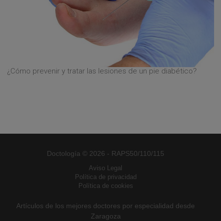
¿Cómo prevenir y tratar las lesiones de un pie diabético?
Doctología © 2026 - RAPS50/110/115
Aviso Legal
Política de privacidad
Política de cookies
Artículos de los mejores doctores por especialidad desde
Zaragoza