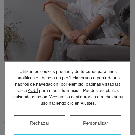
Utilizamos cookies propias y de terceros para fines
Consejos y tratamientos para reducir los
analíticos en base a un perfil elaborado a partir de tus
síntomas de las varices en las piernas
hábitos de navegación (por ejemplo, páginas visitadas).
Clica
AQUÍ
para más información. Puedes aceptarlas
pulsando el botón "Aceptar" o configurarlas o rechazar su
Aunque no se pueda prevenir la aparición de las varices en las
uso haciendo clic en
Ajustes
.
piernas, sí que se pueden
reducir sus síntomas o eliminarlos
.
La solución por la que aboga el Doctor J. Ignacio Urtiaga consiste
en “
desconectar esos reflujos
, con lo cual,
la hipertensión se
Rechazar
Personalizar
reduce y se frena la enfermedad
”.