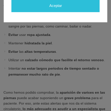
Ante la recurrente pregunta sobre cómo reducir los síntomas de
Aceptar
las varices en las piernas, los expertos recomiendan:
Realizar
actividades físicas
que fomenten la circulación de la
sangre por las piernas, como caminar, bailar o nadar.
Evitar
usar
ropa ajustada
.
Mantener
hidratada la piel
.
Evitar
las
altas temperaturas
.
Utilizar un
calzado cómodo que facilite el retorno venoso
.
Intentar
no estar largos periodos de tiempo sentado o
permanecer mucho rato de pie
.
Como hemos podido comprobar, la
aparición de varices en las
piernas
puede acabar suponiendo un
grave problema
para el
paciente. Por eso, ante estas alertas que nos da el sistema
circulatorio,
lo más adecuado es acudir a un especialista que