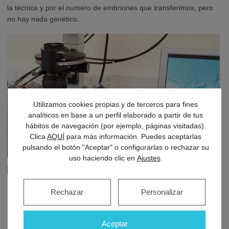
la técnica y por el numero de embriones que transferimos, pero
no hay nada genético.
Utilizamos cookies propias y de terceros para fines
analíticos en base a un perfil elaborado a partir de tus
hábitos de navegación (por ejemplo, páginas visitadas).
Clica
AQUÍ
para más información. Puedes aceptarlas
pulsando el botón "Aceptar" o configurarlas o rechazar su
uso haciendo clic en
Ajustes
.
Rechazar
Personalizar
P. Esas cosas que se dicen, que si has
tenido abuelos gemelos vas a tener
Aceptar