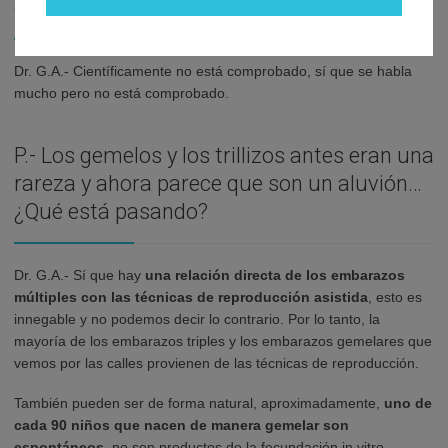
gemelos, ¿científicamente está probado?
Dr. G.A.- Científicamente no está comprobado, sí que se habla
mucho pero no está comprobado.
P.- Los gemelos y los trillizos antes eran una
rareza y ahora parece que son un aluvión…
¿Qué está pasando?
Dr. G.A.- Sí que hay
una relación directa de los embarazos
múltiples con las técnicas de reproducción
asistida
, esto es
innegable y no podemos decir lo contrario. Por lo tanto, la
mayoría de los embarazos triples y los embarazos gemelares que
vemos por las calles provienen de las técnicas de reproducción.
También pueden ser de forma natural, aproximadamente,
uno de
cada 90 niños que nacen de manera gemelar son
espontáneos
, no son productos de la fecundación in vitro.