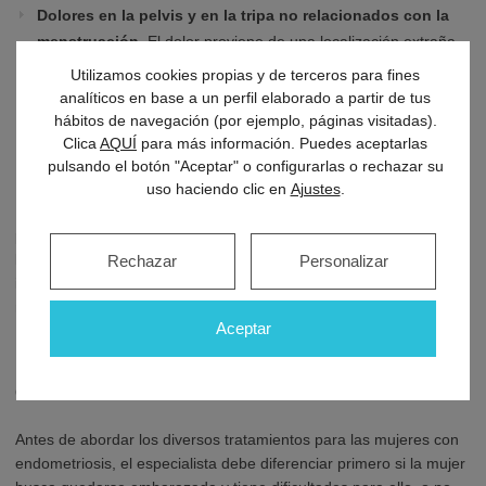
Dolores en la pelvis y en la tripa no relacionados con la
menstruación
. El dolor proviene de una localización extraña
de la endometriosis como el recto o la vejiga.
Utilizamos cookies propias y de terceros para fines
analíticos en base a un perfil elaborado a partir de tus
hábitos de navegación (por ejemplo, páginas visitadas).
P- ¿Puede la endometriosis causar dolor
Clica
AQUÍ
para más información. Puedes aceptarlas
durante las relaciones sexuales?
pulsando el botón "Aceptar" o configurarlas o rechazar su
uso haciendo clic en
Ajustes
.
La
dispareunia
(dolor al mantener relaciones sexuales con
penetración) puede ser consecuencia de la endometriosis cuando
los tejidos endométricos de los que hablábamos antes se
Rechazar
Personalizar
implantan en la vagina, haciendo que el aparato genital se vuelva
más rígido.
Aceptar
P: ¿Existen tratamientos para curar la
endometriosis?
Antes de abordar los diversos tratamientos para las mujeres con
endometriosis, el especialista debe diferenciar primero si la mujer