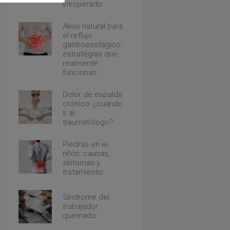
inesperado
Alivio natural para
el reflujo
gastroesofágico:
estrategias que
realmente
funcionan
Dolor de espalda
crónico: ¿cuándo
ir al
traumatólogo?
Piedras en el
riñón: causas,
síntomas y
tratamiento
Síndrome del
trabajador
quemado