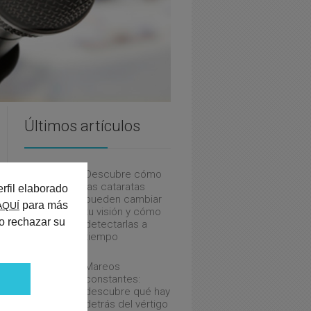
Últimos artículos
Descubre cómo
las cataratas
rfil elaborado
pueden cambiar
para más
AQUÍ
tu visión y cómo
o rechazar su
detectarlas a
tiempo
Mareos
constantes:
descubre qué hay
detrás del vértigo