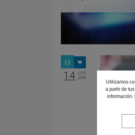
14
2015
JUN
Utilizamos co
a partir de t
información.