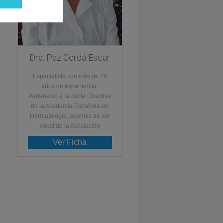
Dra. Paz Cerdá Escar
Especialista con más de 25
años de experiencia.
Perteneció a la Junta Directiva
de la Academia Española de
Dermatología, además de ser
vocal de la Asociación
Ver Ficha