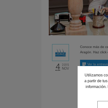
Conoce más de cer
Aragón. Haz click 
4
Ver la entrev
2015
NOV
Utilizamos co
a partir de t
información.
Pedir cita 
976... V