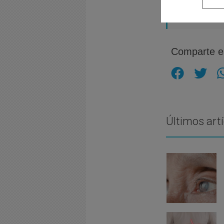
Pº Independenc
Comparte es
Últimos art