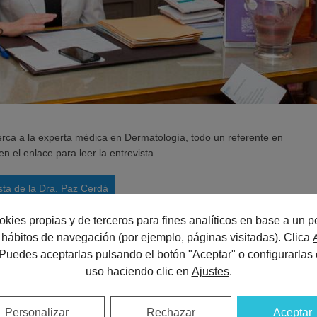
ca a la experta médica en Dermatología, todo un referente en
en el enlace para leer la entrevista.
ista de la Dra. Paz Cerdá
okies propias y de terceros para fines analíticos en base a un pe
us hábitos de navegación (por ejemplo, páginas visitadas). Clica
 Puedes aceptarlas pulsando el botón "Aceptar" o configurarlas 
con Dra. Paz Cerdá Escar
uso haciendo clic en
Ajustes
.
er teléfono
Personalizar
Rechazar
Aceptar