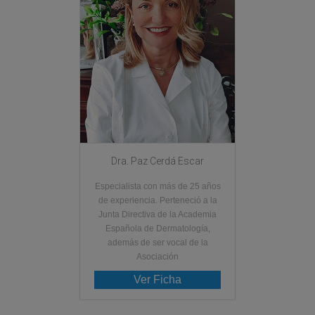
Dra. Paz Cerdá Escar
Especialista con más de 25 años
de experiencia. Perteneció a la
Junta Directiva de la Academia
Española de Dermatología,
además de ser vocal de la
Asociación
Ver Ficha