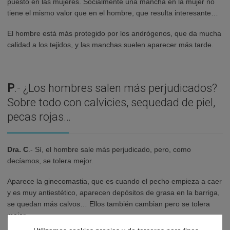
puesto en las mujeres. Socialmente una mancha en la mujer no
tiene el mismo valor que en el hombre, que resulta interesante…
El hombre está más protegido por los andrógenos, que da mucha
calidad a los tejidos, y las manchas suelen aparecer más tarde.
P
.- ¿Los hombres salen más perjudicados?
Sobre todo con calvicies, sequedad de piel,
pecas rojas…
Dra. C
.- Sí, el hombre sale más perjudicado, pero, como
decíamos, se tolera mejor.
Aparece la ginecomastia, que es cuando el pecho empieza a caer
y es muy antiestético, aparecen depósitos de grasa en la barriga,
se quedan más calvos… Ellos también cambian pero se tolera
mejor.