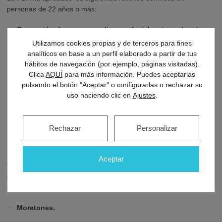
personas de 22 años o más:
Corrección de arrugas y pliegues faciales
de moderados a
graves.
Utilizamos cookies propias y de terceros para fines
analíticos en base a un perfil elaborado a partir de tus
Aumento del tamaño
de los labios, mejillas, mentón, línea de
hábitos de navegación (por ejemplo, páginas visitadas).
la mandíbula, espacio bajo los ojos y dorso de la mano.
Clica
AQUÍ
para más información. Puedes aceptarlas
pulsando el botón "Aceptar" o configurarlas o rechazar su
Restauración de la pérdida de grasa facial en personas
uso haciendo clic en
Ajustes
.
con virus de la inmunodeficiencia humana
(VIH).
Corrección de cicatrices
en las mejillas causadas por acné.
Rechazar
Personalizar
Riesgos de los rellenos dérmicos
Aceptar
Tras someterse a un proceso de inyección de rellenos dérmicos,
es probable manifestar algunas reacciones reacciones
secundarias, entre las que se incluyen:
Moretones.