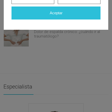
Alivio natural para el reflujo
gastroesofágico: estrategias que
realmente funcionan
Aceptar
Dolor de espalda crónico: ¿cuándo ir al
traumatólogo?
Especialista