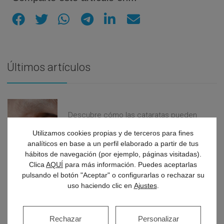
Últimos artículos
Descubre cómo las cataratas pueden
cambiar tu visión y cómo detectarlas a
tiempo
Utilizamos cookies propias y de terceros para fines
analíticos en base a un perfil elaborado a partir de tus
hábitos de navegación (por ejemplo, páginas visitadas).
Clica
AQUÍ
para más información. Puedes aceptarlas
pulsando el botón "Aceptar" o configurarlas o rechazar su
Mareos constantes: descubre qué hay
detrás del vértigo inesperado
uso haciendo clic en
Ajustes
.
Rechazar
Personalizar