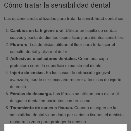
Cómo tratar la sensibilidad dental
Las opciones más utilizadas para tratar la sensibilidad dental son:
Cambios en la higiene oral.
Utilizar un cepillo de cerdas
suaves y pasta de dientes específicas para dientes sensibles.
Fluoruro
. Los dentistas utilizan el flúor para fortalecer el
esmalte dental y aliviar el dolor.
Adhesivos o selladores dentales.
Crean una capa
protectora sobre la superficie expuesta del diente.
Injerto de encías.
En los casos de retracción gingival
avanzada, puede ser necesario recurrir a técnicas de injerto
de encía.
Férulas de descarga.
Las férulas se utilizan para evitar el
desgaste dental en pacientes con bruxismo.
Tratamiento de caries o fisuras.
Cuando el origen de la
sensibilidad dental viene dado por caries o fisuras, el dentista
restaura la zona para proteger la dentina.