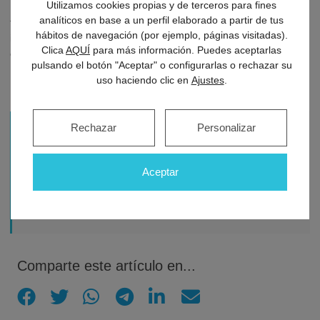
Utilizamos cookies propias y de terceros para fines
En definitiva, la sensibilidad dental es una señal de que algo no
analíticos en base a un perfil elaborado a partir de tus
funciona correctamente en la boca, por lo que no debe ser
hábitos de navegación (por ejemplo, páginas visitadas).
ignorada. El
Dr. Fernando Loscos
cuenta con más de 25 años de
Clica
AQUÍ
para más información. Puedes aceptarlas
experiencia tratando esta y otras patologías más.
pulsando el botón "Aceptar" o configurarlas o rechazar su
uso haciendo clic en
Ajustes
.
Rechazar
Personalizar
Pedir cita con Dr. Fernando Loscos Morato
Aceptar
976... Ver teléfono
Plaza Diego Velazquez 2, Local 50006 Zaragoza
Comparte este artículo en...