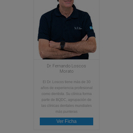
Dr. Fernando Loscos
Morato
El Dr. Loscos tiene más de 30
años de experiencia profesional
como dentista. Su clínica forma
parte de BQDC, agrupación de
las clínicas dentales mundiales
más punteras
Ver Ficha