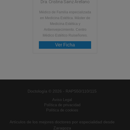
Dra. Cristina Sainz Arellano
Médico de Familia especializada
en Medicina Estética. Máster de
Medicina Estética y
Antienvejecimiento. Centro
Médico Estético Ruiseñores.
Ver Ficha
Doctología © 2026 - RAPS50/110/115
Aviso Legal
Política de privacidad
Política de cookies
Artículos de los mejores doctores por especialidad desde
Zaragoza