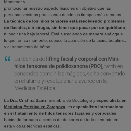
Mantener y
promocionar nuestro aspecto físico es un objetivo que las
personas venimos practicando desde los tiempos más remotos.
La técnica de los hilos tensores está resolviendo problemas
de flacidez, sin cirugía, sin tener que pasar por un quirófano
,
ni pedir una baja laboral. Está sucediendo de manera análoga a
lo que, en su momento, supuso la aparición de la toxina botulínica
y el tratamiento de bótox.
La técnica de
lifting facial y corporal con Mini-
hilos tensores de polidioxanona (PDO),
también
conocidos como hilos mágicos, se ha convertido
en el último y revolucionario avance en la
Medicina Estética.
La
Dra. Cristina Sainz
, miembro de Doctología y
especialista en
Medicina Estética en Zaragoza
, es
especialista internacional
en el tratamiento de hilos tensores faciales y corporales
,
habiendo formado a cientos de doctores de todo el mundo en
esta y otras técnicas estéticas.