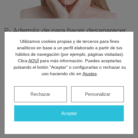
P- Además de para hacer desaparecer
las ojeras, ¿se puede aplicar este
Utilizamos cookies propias y de terceros para fines
analíticos en base a un perfil elaborado a partir de tus
tratamiento para tratar las bolsas?
hábitos de navegación (por ejemplo, páginas visitadas).
Clica
AQUÍ
para más información. Puedes aceptarlas
No, las bolsas no son un problema de relleno.
La presencia
pulsando el botón "Aceptar" o configurarlas o rechazar su
de bolsas más o menos pronunciadas depende de un ligamento
uso haciendo clic en
Ajustes
.
que se encuentra en esa zona. Con la edad, el ligamento pierde
fuerza y masa muscular, acumulando la grasa en una especia de
“bolsa”.
Rechazar
Personalizar
El tratamiento de ácido hialurónico no está indicado para
tratar las bolsas
porque podría aumentar el edema en la zona y
Aceptar
protruir más. En este sentido,
la cirugía es la única solución
para tratar las bolsas.