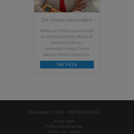
Dra. Cristina Sainz Arellano
Médico de Familia especializada
en Medicina Estética. Máster de
Medicina Estética y
Antienvejecimiento. Centro
Médico Estético Ruiseñores.
Ver Ficha
Doctología © 2026 - RAPS50/110/115
Aviso Legal
Política de privacidad
Política de cookies