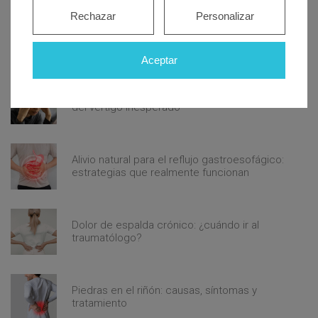
Rechazar
Personalizar
Descubre cómo las cataratas pueden cambiar
tu visión y cómo detectarlas a tiempo
Aceptar
Mareos constantes: descubre qué hay detrás
del vértigo inesperado
Alivio natural para el reflujo gastroesofágico:
estrategias que realmente funcionan
Dolor de espalda crónico: ¿cuándo ir al
traumatólogo?
Piedras en el riñón: causas, síntomas y
tratamiento