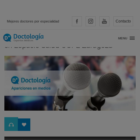
Contacto
Mejores doctores por especialidad
Entrevista a la Dra. Carmen Moral Ríos
MENU
en Espacio Salud COPE Zaragoza