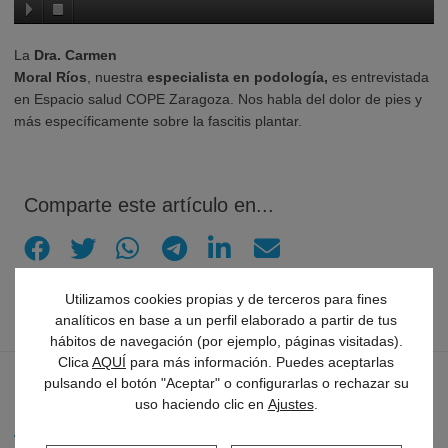
La
Dra. Carmen
Moral Ríos
, nuestra
especialista en podología,
es entrevistada
en Espacio salud COPE Zaragoza. Nos habla del dolor de pies y
más específicamente sobre la fascitis plantar.
Comparte este artículo en...
Utilizamos cookies propias y de terceros para fines
analíticos en base a un perfil elaborado a partir de tus
hábitos de navegación (por ejemplo, páginas visitadas).
Clica
AQUÍ
para más información. Puedes aceptarlas
pulsando el botón "Aceptar" o configurarlas o rechazar su
Últimos artículos
uso haciendo clic en
Ajustes
.