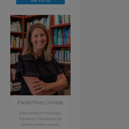
Ver Ficha
Paola Pérez Correas
Especialista en Psicología.
Experta en Psicoterapia de
adultos e infanto-juvenil,