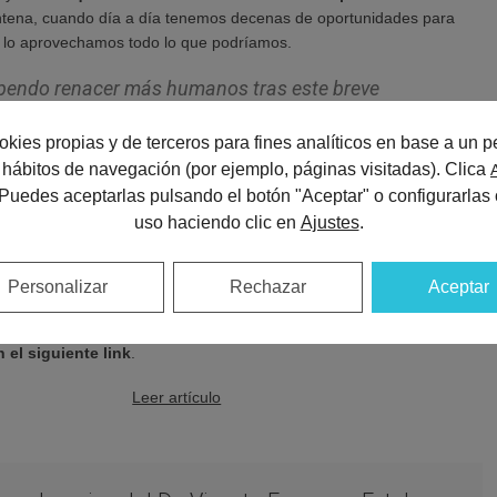
ntena, cuando día a día tenemos decenas de oportunidades para
o lo aprovechamos todo lo que podríamos.
upendo renacer más humanos tras este breve
ento
.
okies propias y de terceros para fines analíticos en base a un pe
desde un punto de vista positivo, lo afortunados que somos por
us hábitos de navegación (por ejemplo, páginas visitadas). Clica
gías que posibilitan la comunicación, dentro del propio aislamiento,
 Puedes aceptarlas pulsando el botón "Aceptar" o configurarlas 
 y tan diferentes medios. Por último, reflexiona sobre la importancia
uso haciendo clic en
Ajustes
.
uación actual como
una oportunidad para aprender a relativizar,
almente importa y descubrir “la verdadera naturaleza de lo
mpre son los otros”.
Personalizar
Rechazar
Aceptar
pinión completa
del Dr. Ezquerro en Heraldo o directamente
 el siguiente link
.
Leer artículo