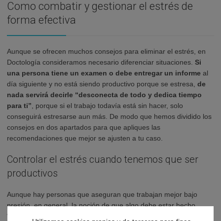
Como combatir y gestionar el estrés de
forma efectiva
Aunque se ofrecen muchos consejos para eliminar el estrés, en
Doctología consideramos necesario diferenciar situaciones.
Si
una persona tiene un examen o debe entregar un informe
al
día siguiente y no está siendo productivo porque se estresa,
de
nada servirá decirle “desconecta de todo y dedica tiempo
para ti”
, porque si el trabajo todavía está sin hacer, solo
conseguirá estresarse aun más. De modo que hemos dividido los
consejos en dos apartados para que apliques las
recomendaciones que mejor se ajusten a tu caso.
Controlar el estrés cuando tenemos que ser
productivos
Aunque hay personas que aseguran que trabajan mejor bajo
presión, en general, la noción de que algo debe estar hecho
“cuanto antes” estresa a muchas personas. Que no cunda el