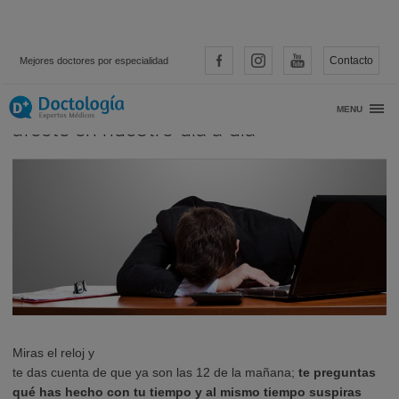
Contacto
Mejores doctores por especialidad
Soluciones para evitar que el estrés nos
MENU
afecte en nuestro día a día
Miras el reloj y
te das cuenta de que ya son las 12 de la mañana;
te preguntas
qué has hecho con tu tiempo y al mismo tiempo suspiras