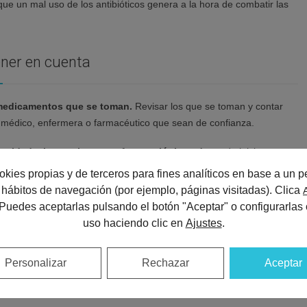
 que un mal uso de los antibióticos genera a la hora de combatir las
ener en cuenta
medicamentos que se toman.
Revisar los que se toman y contar
 médico, enfermera o farmacéutico que sean de confianza.
unidad a las opciones no farmacológicas.
Antes de iniciar un
to, conviene asegurarse de que no existen alternativas sin pastillas
okies propias y de terceros para fines analíticos en base a un pe
dicamento es realmente necesario.
us hábitos de navegación (por ejemplo, páginas visitadas). Clica
 Puedes aceptarlas pulsando el botón "Aceptar" o configurarlas 
 los justos y necesarios.
Tan importante para la salud puede ser
uso haciendo clic en
Ajustes
.
amento necesario como dejar de tomar los innecesarios.
amentos de por vida.
Un medicamento puede ser adecuado en un
Personalizar
Rechazar
Aceptar
vida pero más adelante dejar de serlo o incluso llegar a ser