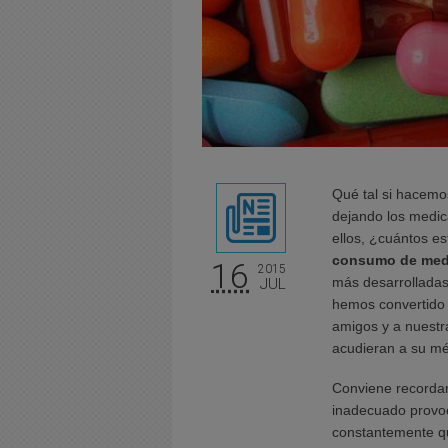
Qué tal si hacemo
dejando los medi
ellos, ¿cuántos e
consumo de med
16
2015
más desarrolladas
JUL
hemos convertido 
amigos y a nuestra
acudieran a su mé
Conviene recorda
inadecuado provoc
constantemente qu