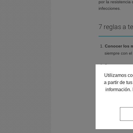
por la resistencia
infecciones.
7 reglas a t
Conocer los 
siempre con el
Dar una oport
nuevo tratamien
Utilizamos co
y de que el me
a partir de t
información.
Medicamentos,
tomar un medic
No hay medic
momento de la 
perjudicial.