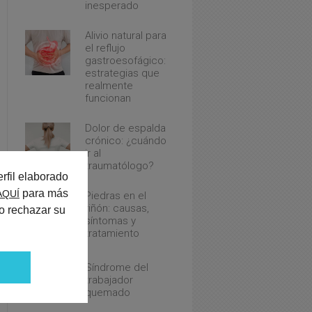
inesperado
Alivio natural para
el reflujo
gastroesofágico:
estrategias que
realmente
funcionan
Dolor de espalda
crónico: ¿cuándo
ir al
traumatólogo?
rfil elaborado
para más
AQUÍ
Piedras en el
riñón: causas,
o rechazar su
síntomas y
tratamiento
Síndrome del
trabajador
quemado