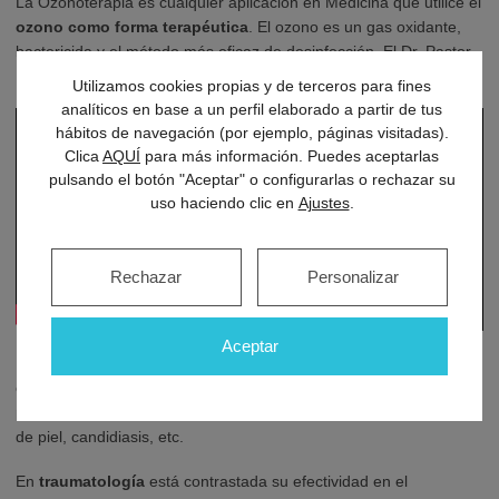
La Ozonoterapia es cualquier aplicación en Medicina que utilice el
ozono como forma terapéutica
. El ozono es un gas oxidante,
bactericida y el método más eficaz de desinfección. El Dr. Pastor
Loscertales es especialista en esta técnica.
Utilizamos cookies propias y de terceros para fines
analíticos en base a un perfil elaborado a partir de tus
hábitos de navegación (por ejemplo, páginas visitadas).
Clica
AQUÍ
para más información. Puedes aceptarlas
pulsando el botón "Aceptar" o configurarlas o rechazar su
uso haciendo clic en
Ajustes
.
Rechazar
Personalizar
Aceptar
La ozontoerapia tiene muchos usos en las diferentes
especialidades médicas. Su
acción desinfectante
se aprovecha,
por ejemplo, en procesos infecciones como son lesiones y úlceras
de piel, candidiasis, etc.
En
traumatología
está contrastada su efectividad en el