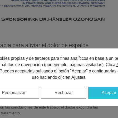
pia para aliviar el dolor de espalda
okies propias y de terceros para fines analíticos en base a un pe
 a realizar
este tratamiento debido a que la hija de un compañero
us hábitos de navegación (por ejemplo, páginas visitadas). Clica
lor en la articulación temporo-mandibular que no le permitía comer
 Puedes aceptarlas pulsando el botón "Aceptar" o configurarlas 
s de
infiltraciones de ozono
en la articulación mejoró muchísimo su
uso haciendo clic en
Ajustes
.
s
sesiones en un año y otra de recuerdo un año después.
Dr. Pastor realizó siete u ocho tratamientos con ozonoterapia,
Personalizar
Rechazar
Aceptar
ente joven procedente de Moscú que había sufrido una luxación de la
iez años de edad al caer de una moto de agua y que mejoró
n las conclusiones de este trabajo, el doctor expondrá las
 tratamiento.