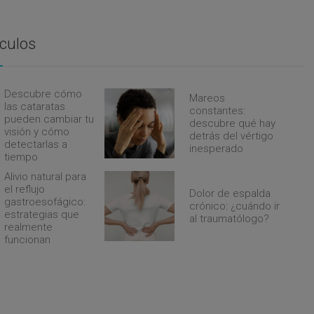
ículos
Descubre cómo
Mareos
las cataratas
constantes:
pueden cambiar tu
descubre qué hay
visión y cómo
detrás del vértigo
detectarlas a
inesperado
tiempo
Alivio natural para
el reflujo
Dolor de espalda
gastroesofágico:
crónico: ¿cuándo ir
estrategias que
al traumatólogo?
realmente
funcionan