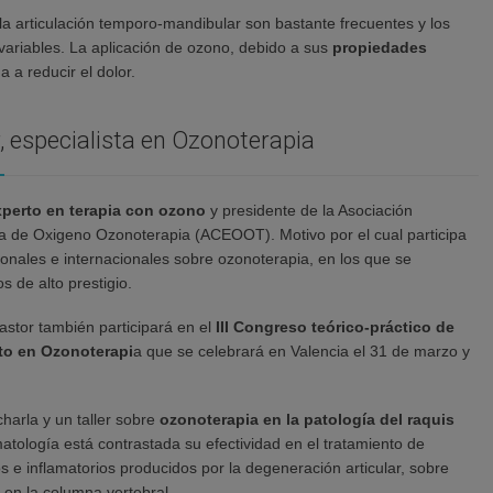
la articulación temporo-mandibular son bastante frecuentes y los
variables. La aplicación de ozono, debido a sus
propiedades
 a reducir el dolor.
r, especialista en Ozonoterapia
xperto en terapia con ozono
y presidente de la Asociación
la de Oxigeno Ozonoterapia (ACEOOT). Motivo por el cual participa
onales e internacionales sobre ozonoterapia, en los que se
 de alto prestigio.
astor también participará en el
III Congreso teórico-práctico de
to en Ozonoterapi
a que se celebrará en Valencia el 31 de marzo y
charla y un taller sobre
ozonoterapia en la patología del raquis
matología está contrastada su efectividad en el tratamiento de
 e inflamatorios producidos por la degeneración articular, sobre
y en la columna vertebral.