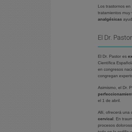
Los trastornos en 
tratamientos muy 
analgésicas
ayuda
El Dr. Pasto
El Dr. Pastor es
e
Científica Españo
en congresos naci
congregan expertos
Asimismo, el Dr. P
perfeccionamien
el 1 de abril.
Allí, ofrecerá una 
cervical
. En trau
procesos dolorosos
todo en la rodilla 