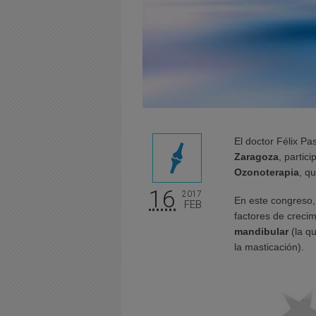
El doctor Félix Pa
Zaragoza
, partic
Ozonoterapia
, q
16
2017
En este congreso, 
FEB
factores de creci
mandibular
(la qu
la masticación).