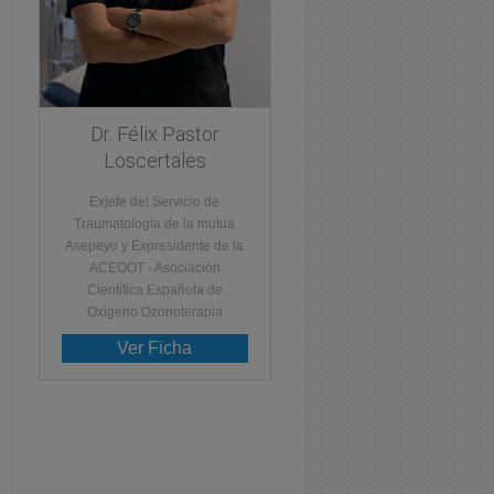
Dr. Félix Pastor
Loscertales
Exjefe del Servicio de
Traumatología de la mutua
Asepeyo y Expresidente de la
ACEOOT - Asociación
Científica Española de
Oxigeno Ozonoterapia
Ver Ficha