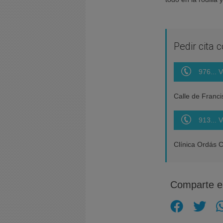
Pedir cita 
976... V
Calle de Franci
913... V
Clínica Ordás 
Comparte es