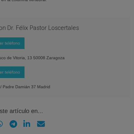
con Dr. Félix Pastor Loscertales
er teléfono
sco de Vitoria, 13 50008 Zaragoza
er teléfono
C/ Padre Damián 37 Madrid
te artículo en...