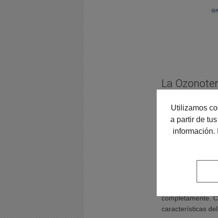
La Ozonotera
Utilizamos co
El doctor
comenzó
a partir de t
tenía un fuerte do
información.
ni dormir. A travé
dolor, con solo
do
Posteriormente el 
incluida una paci
mandíbula a los d
completamente. Co
características del