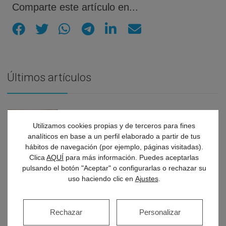
Comparte este artículo en...
Últimos artículos
Descubre cómo las cataratas pueden
Utilizamos cookies propias y de terceros para fines
cambiar tu visión y cómo detectarlas a
analíticos en base a un perfil elaborado a partir de tus
tiempo
hábitos de navegación (por ejemplo, páginas visitadas).
Clica
AQUÍ
para más información. Puedes aceptarlas
pulsando el botón "Aceptar" o configurarlas o rechazar su
uso haciendo clic en
Ajustes
.
Mareos constantes: descubre qué hay
detrás del vértigo inesperado
Rechazar
Personalizar