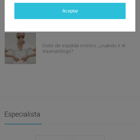
Alivio natural para el reflujo
Aceptar
gastroesofágico: estrategias que
realmente funcionan
Dolor de espalda crónico: ¿cuándo ir al
traumatólogo?
Especialista