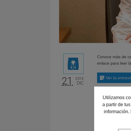
Conoce más de cerc
enlace para leer la
21
Ver la entrev
2015
DIC
Utilizamos co
a partir de t
Pedir cita 
información.
976... V