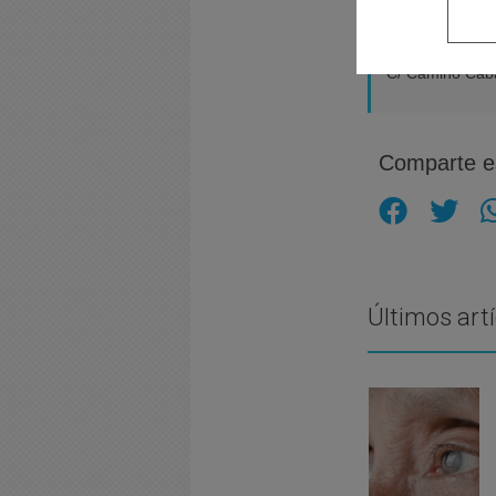
Instituto de Uro
Medicina Sexua
C/ Camino Caba
Comparte es
Últimos art