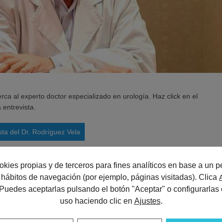
a al experto doctor especializado en urología. Haz click en el
 entrevista.
ista del Dr. Rodríguez Vela
okies propias y de terceros para fines analíticos en base a un pe
us hábitos de navegación (por ejemplo, páginas visitadas). Clica
con Dr. Luis Rodríguez-Vela
 Puedes aceptarlas pulsando el botón "Aceptar" o configurarlas 
uso haciendo clic en
Ajustes
.
er teléfono