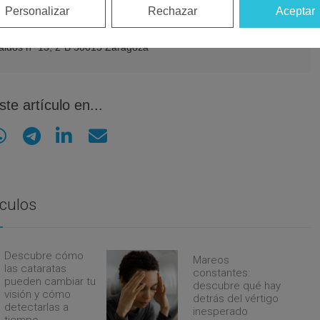
Personalizar
Rechazar
Aceptar
logía y
l
ldos nº 13, 2ºB 50013 Zaragoza
te artículo en...
ículos
Descubre cómo
Mareos
las cataratas
constantes:
pueden cambiar tu
descubre qué hay
visión y cómo
detrás del vértigo
detectarlas a
inesperado
tiempo