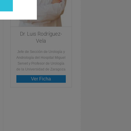
Dr. Luis Rodríguez-
Vela
Jefe de Sección de Urología y
Andrología del Hospital Miguel
Servet y Profesor de Urología
de la Universidad de Zaragoza
Ver Ficha