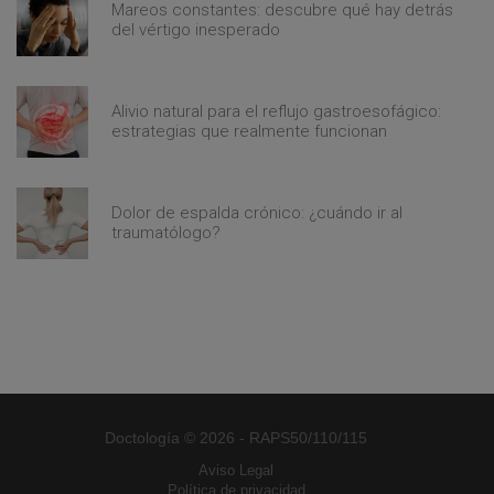
Mareos constantes: descubre qué hay detrás
del vértigo inesperado
Alivio natural para el reflujo gastroesofágico:
estrategias que realmente funcionan
Dolor de espalda crónico: ¿cuándo ir al
traumatólogo?
Doctología © 2026 - RAPS50/110/115
Aviso Legal
Política de privacidad