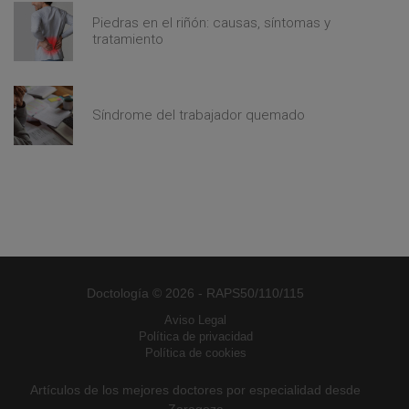
Piedras en el riñón: causas, síntomas y
tratamiento
Síndrome del trabajador quemado
Doctología © 2026 - RAPS50/110/115
Aviso Legal
Política de privacidad
Política de cookies
Artículos de los mejores doctores por especialidad desde
Zaragoza