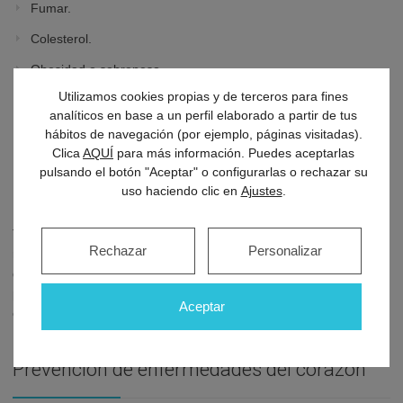
Fumar.
Colesterol.
Obesidad o sobrepeso.
Utilizamos cookies propias y de terceros para fines
Factores de riesgo no modificables
:
analíticos en base a un perfil elaborado a partir de tus
hábitos de navegación (por ejemplo, páginas visitadas).
Clica
AQUÍ
para más información. Puedes aceptarlas
Predisposición genética y antecedentes familiares.
pulsando el botón "Aceptar" o configurarlas o rechazar su
Diabetes.
uso haciendo clic en
Ajustes
.
También hay otros factores no modificables como la edad (el
Rechazar
Personalizar
riesgo de infarto se dobla cada década a partir de los 55 años), el
género (suele ser más habitual en hombres), etnicidad (las
personas de África y Asia tienen mayor riesgo de sufrir
Aceptar
enfermedades cardiovasculares) y el estatus socieconómico.
Prevención de enfermedades del corazón