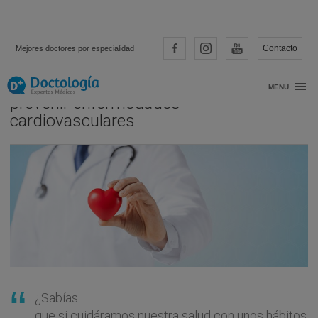
Contacto
Mejores doctores por especialidad
Día Mundial del Corazón: Aprende a
MENU
prevenir enfermedades
cardiovasculares
¿Sabías
que si cuidáramos nuestra salud con unos hábitos