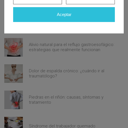
Aceptar
Mareos constantes: descubre qué hay detrás
del vértigo inesperado
Alivio natural para el reflujo gastroesofágico:
estrategias que realmente funcionan
Dolor de espalda crónico: ¿cuándo ir al
traumatólogo?
Piedras en el riñón: causas, síntomas y
tratamiento
Síndrome del trabajador quemado