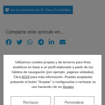
Ver la entrevista del Dr. Deus Fombellida
Comparte este artículo en...
Utilizamos cookies propias y de terceros para fines
analíticos en base a un perfil elaborado a partir de tus
hábitos de navegación (por ejemplo, páginas visitadas).
Clica
AQUÍ
para más información. Puedes aceptarlas
Últimos artículos
pulsando el botón "Aceptar" o configurarlas o rechazar su
uso haciendo clic en
Ajustes
.
Descubre cómo las cataratas pueden cambiar
Rechazar
Personalizar
tu visión y cómo detectarlas a tiempo