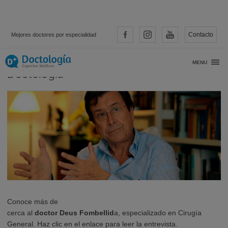
Contacto
Mejores doctores por especialidad
Entrevista al Dr. Deus Fombellida para
MENU
Doctología
Conoce más de
cerca al
doctor Deus Fombellid
a, especializado en Cirugía
General. Haz clic en el enlace para leer la entrevista.