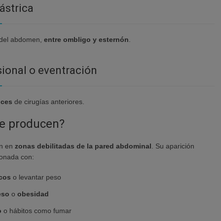
ástrica
 del abdomen,
entre ombligo y esternón
.
sional o eventración
rices
de cirugías anteriores.
se producen?
en en
zonas debilitadas de la pared abdominal
. Su aparición
ionada con:
icos
o levantar peso
eso
o
obesidad
o
o hábitos como fumar