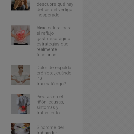
descubre qué hay
detrás del vértigo
inesperado
Alivio natural para
el reflujo
gastroesofágico:
estrategias que
realmente
funcionan
Dolor de espalda
crónico: ¿cuándo
ir al
traumatólogo?
Piedras en el
riñón: causas,
síntomas y
tratamiento
Síndrome del
trabajador