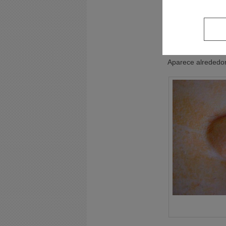
Hernia umbi
Aparece alrededo