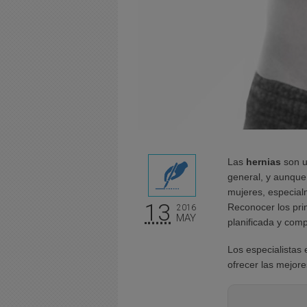
Las
hernias
son u
general, y aunque
mujeres, especial
13
Reconocer los pri
2016
MAY
planificada y comp
Los especialistas
ofrecer las mejor