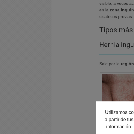
visible, a veces 
en la
zona inguin
cicatrices previas.
Tipos más 
Hernia ingu
Sale por la
región
Utilizamos co
a partir de t
información.