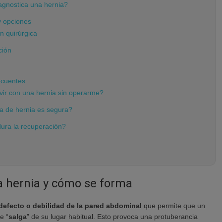
gnostica una hernia?
y opciones
n quirúrgica
ción
ecuentes
vir con una hernia sin operarme?
ía de hernia es segura?
ura la recuperación?
a hernia y cómo se forma
defecto o debilidad de la pared abdominal
que permite que un
e “
salga
” de su lugar habitual. Esto provoca una protuberancia