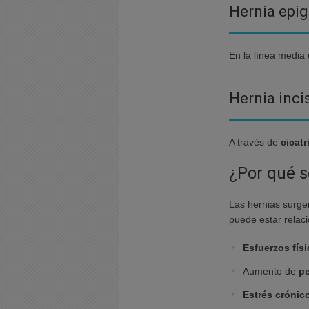
Hernia epig
En la línea media
Hernia inci
A través de
cicat
¿Por qué 
Las hernias surg
puede estar relac
Esfuerzos fís
Aumento de
p
Estrés crónic