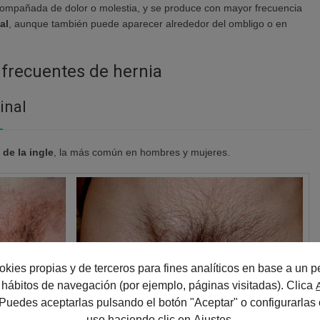
acompañada de dolor o molestia, y se produce con mayor frecuencia
al
, aunque también puede aparecer alrededor del ombligo o en
frecuentes de hernia
inal
 de la ingle
, la más común en hombres y mujeres.
okies propias y de terceros para fines analíticos en base a un pe
us hábitos de navegación (por ejemplo, páginas visitadas). Clica
 Puedes aceptarlas pulsando el botón "Aceptar" o configurarlas 
uso haciendo clic en
Ajustes
.