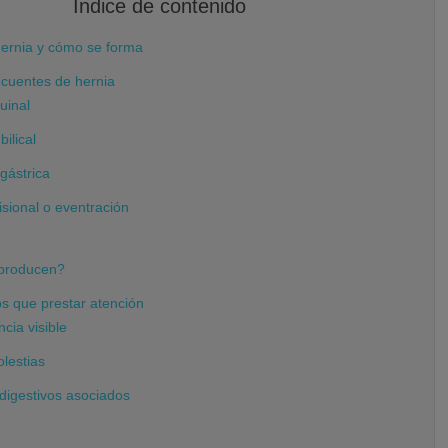
Índice de contenido
ernia y cómo se forma
ecuentes de hernia
uinal
ilical
gástrica
isional o eventración
 producen?
os que prestar atención
cia visible
lestias
digestivos asociados