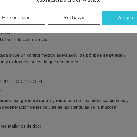
o y benignos.
Personalizar
Rechazar
Aceptar
adenomatosos
ios en las
en ser
 cáncer de colon y recto.
ctada sigue un control médico adecuado,
los pólipos se pueden
nte
y extirparlos antes de que degeneren.
cer colorrectal
mores malignos de colon y recto
son de tipo adenocarcinomas y
a degeneración de las células de las glándulas de la mucosa
res malignos de tipo: