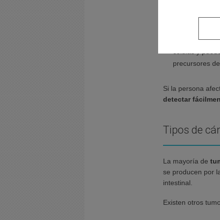
pequeño tamañ
Los
pólipos 
presentan camb
células y pued
precursores del
Si la persona afe
detectar fácilme
Tipos de cán
La mayoría de
tu
se producen por l
intestinal.
Existen otros tumo