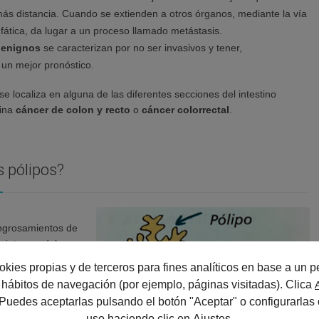
ás distancia. Cuando se extienden a otros órganos, mediante la vía
fática, da lugar a un proceso llamado metástasis.
benignos
se caracterizan por no ser invasivos y tener,
 un mejor pronóstico.
 localiza en alguna de las diferentes secciones del intestino
mina
cáncer de colon y recto
o
cáncer colorrectal
.
s pólipos?
ngrosamientos de
 interna- del
ino
.
okies propias y de terceros para fines analíticos en base a un pe
us hábitos de navegación (por ejemplo, páginas visitadas). Clica
iperplásicos
, de
 Puedes aceptarlas pulsando el botón "Aceptar" o configurarlas 
orio, son de
uso haciendo clic en
Ajustes
.