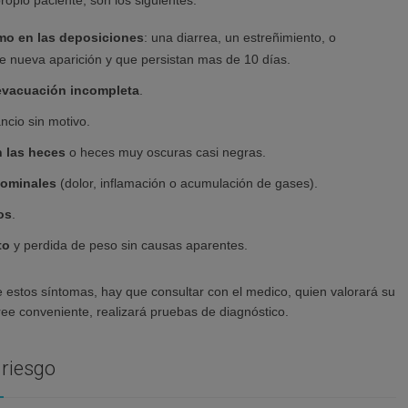
propio paciente, son los siguientes:
mo en las deposiciones
: una diarrea, un estreñimiento, o
de nueva aparición y que persistan mas de 10 días.
evacuación incompleta
.
ncio sin motivo.
n las heces
o heces muy oscuras casi negras.
dominales
(dolor, inflamación o acumulación de gases).
os
.
to
y perdida de peso sin causas aparentes.
e estos síntomas, hay que consultar con el medico, quien valorará su
 cree conveniente, realizará pruebas de diagnóstico.
 riesgo