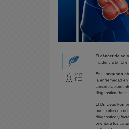
El
cáncer de colo
incidencia tanto 
6
Es el
segundo cá
2017
FEB
la enfermedad en 
considerablemente 
diagnosticar haci
El Dr. Deus Fombel
nos explica en est
diagnóstico y fact
orientará los trat