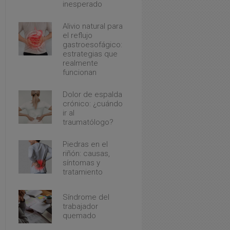
inesperado
Alivio natural para
el reflujo
gastroesofágico:
estrategias que
realmente
funcionan
Dolor de espalda
crónico: ¿cuándo
ir al
traumatólogo?
Piedras en el
riñón: causas,
síntomas y
tratamiento
Síndrome del
trabajador
quemado