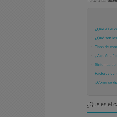
indicará las reco
¿Que es el c
¿Qué son los
Tipos de cánc
¿A quién afec
Síntomas del 
Factores de 
¿Cómo se dia
¿Que es el c