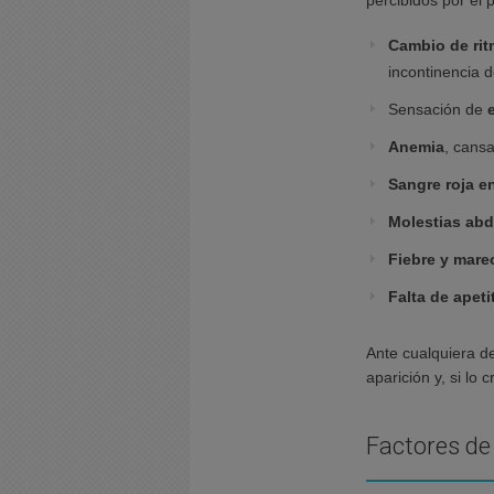
percibidos por el 
Cambio de rit
incontinencia 
Sensación de
Anemia
, cansa
Sangre roja e
Molestias ab
Fiebre y mare
Falta de apeti
Ante cualquiera d
aparición y, si lo
Factores de