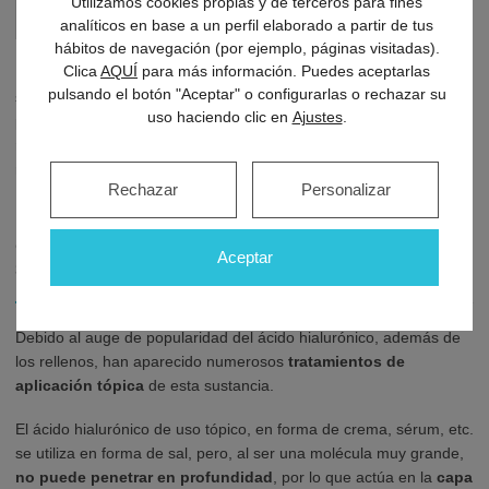
Utilizamos cookies propias y de terceros para fines
por la Dra. Paz Cerdá en el surco nasogeniano
analíticos en base a un perfil elaborado a partir de tus
hábitos de navegación (por ejemplo, páginas visitadas).
Clica
AQUÍ
para más información. Puedes aceptarlas
De esta manera, para un efecto de
hidratación y luminosidad
,
pulsando el botón "Aceptar" o configurarlas o rechazar su
se realizaría una inyección de ácido hialurónico sin reticular y a
uso haciendo clic en
Ajustes
.
poca profundidad mientras que, si deseáramos un efecto de
relleno y remodelación facial
, se emplearía el ácido hialurónico
reticulado inyectado a mayor profundidad.
Rechazar
Personalizar
¿Es efectivo el ácido hialurónico de
Aceptar
aplicación tópica?
Debido al auge de popularidad del ácido hialurónico, además de
los rellenos, han aparecido numerosos
tratamientos de
aplicación tópica
de esta sustancia.
El ácido hialurónico de uso tópico, en forma de crema, sérum, etc.
se utiliza en forma de sal, pero, al ser una molécula muy grande,
no puede penetrar en profundidad
, por lo que actúa en la
capa