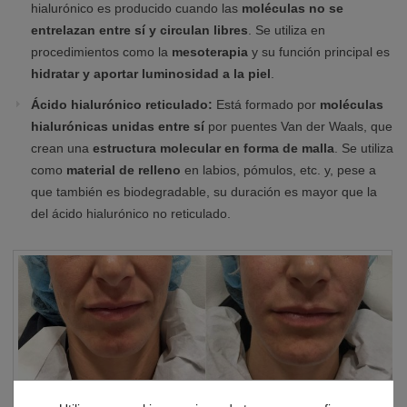
hialurónico es producido cuando las
moléculas no se
entrelazan entre sí y circulan libres
. Se utiliza en
procedimientos como la
mesoterapia
y su función principal es
hidratar y aportar luminosidad a la piel
.
Ácido hialurónico reticulado:
Está formado por
moléculas
hialurónicas unidas entre sí
por puentes Van der Waals, que
crean una
estructura molecular en forma de malla
. Se utiliza
como
material de relleno
en labios, pómulos, etc. y, pese a
que también es biodegradable, su duración es mayor que la
del ácido hialurónico no reticulado.
Antes y Después del tratamiento con ácido hialurónico realizado