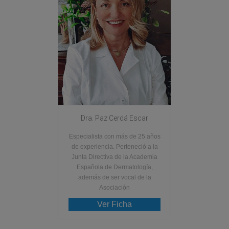
Dra. Paz Cerdá Escar
Especialista con más de 25 años
de experiencia. Perteneció a la
Junta Directiva de la Academia
Española de Dermatología,
además de ser vocal de la
Asociación
Ver Ficha