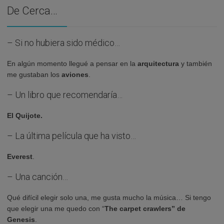
De Cerca…
– Si no hubiera sido médico…
En algún momento llegué a pensar en la
arquitectura
y también
me gustaban los
aviones
.
– Un libro que recomendaría…
El Quijote.
– La última película que ha visto…
Everest
.
– Una canción…
Qué difícil elegir solo una, me gusta mucho la música… Si tengo
que elegir una me quedo con “
The carpet crawlers” de
Genesis
.