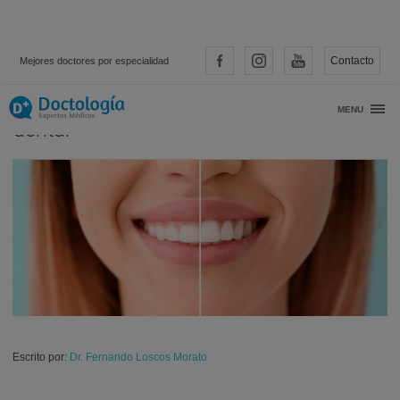
Contacto
Mejores doctores por especialidad
Tratamientos más comunes de estética
MENU
dental
Escrito por:
Dr. Fernando Loscos Morato