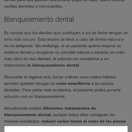
carillas dentales o microcarillas.
Blanqueamiento dental
Es normal que los dientes que sustituyen a los de leche tengan un
tono más oscuro. Esta tinción se lleva a cabo de forma natural y
no es peligrosa. Sin embargo, si un paciente quiere mejorar su
estética dental y
recuperar su esmalte natural o adoptar un color
más claro en sus dientes
, la solución es someterse a
un
tratamiento de
blanqueamiento dental
.
Descuidar la higiene oral, fumar o llevar unos malos hábitos
también pueden otorgar un
color amarillento
a las piezas
dentales. Para paliar este problema, el paciente podrá ponerle
solución con un blanqueamiento.
Actualmente existen
diferentes tratamientos de
blanqueamiento dental,
aunque todos ellos consiguen los
mismos resultados:
reducir varios tonos el color de las piezas
dentales.