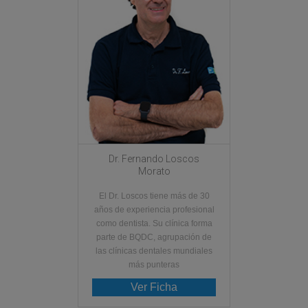
Dr. Fernando Loscos
Morato
El Dr. Loscos tiene más de 30
años de experiencia profesional
como dentista. Su clínica forma
parte de BQDC, agrupación de
las clínicas dentales mundiales
más punteras
Ver Ficha