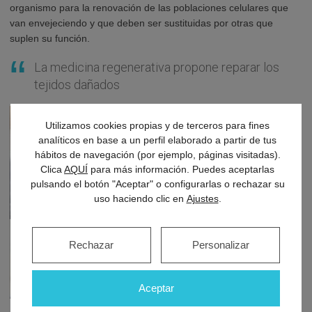
organismo para la renovación de las poblaciones celulares que
van envejeciendo y que deben ser sustituidas por otras que
suplen su función.
La medicina regenerativa propone reparar los
tejidos dañados
Utilizamos cookies propias y de terceros para fines
analíticos en base a un perfil elaborado a partir de tus
hábitos de navegación (por ejemplo, páginas visitadas).
Clica
AQUÍ
para más información. Puedes aceptarlas
pulsando el botón "Aceptar" o configurarlas o rechazar su
uso haciendo clic en
Ajustes
.
Rechazar
Personalizar
Aceptar