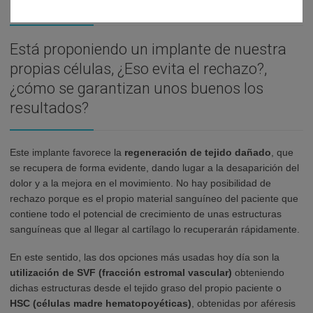
Está proponiendo un implante de nuestra
propias células, ¿Eso evita el rechazo?,
¿cómo se garantizan unos buenos los
resultados?
Este implante favorece la
regeneración de tejido dañado
, que
se recupera de forma evidente, dando lugar a la desaparición del
dolor y a la mejora en el movimiento. No hay posibilidad de
rechazo porque es el propio material sanguíneo del paciente que
contiene todo el potencial de crecimiento de unas estructuras
sanguíneas que al llegar al cartílago lo recuperarán rápidamente.
En este sentido, las dos opciones más usadas hoy día son la
utilización de SVF (fracción estromal vascular)
obteniendo
dichas estructuras desde el tejido graso del propio paciente o
HSC (células madre hematopoyéticas)
, obtenidas por aféresis