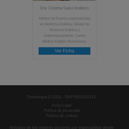
Dra. Cristina Sainz Arellano
Médico de Familia especializada
en Medicina Estética. Máster de
Medicina Estética y
Antienvejecimiento. Centro
Médico Estético Ruiseñores.
Ver Ficha
Doctología © 2026 - RAPS50/110/115
Aviso Legal
Política de privacidad
Política de cookies
Artículos de los mejores doctores por especialidad desde