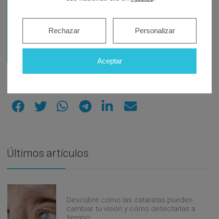
976... Ver teléfono
Rechazar
Personalizar
Calle Glorieta Diego Velázquez 2, 50006 Zaragoza
Aceptar
Comparte este artículo en...
Últimos artículos
Descubre cómo las cataratas pueden
cambiar tu visión y cómo detectarlas a
tiempo