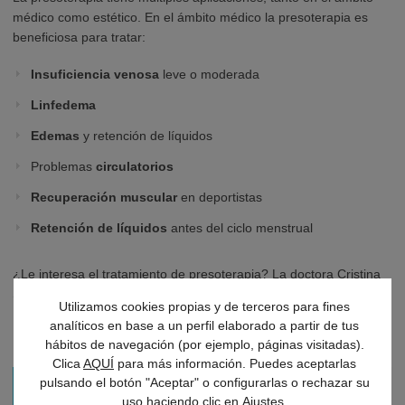
médico como estético. En el ámbito médico la presoterapia es
beneficiosa para tratar:
Insuficiencia venosa
leve o moderada
Linfedema
Edemas
y retención de líquidos
Problemas
circulatorios
Recuperación muscular
en deportistas
Retención de líquidos
antes del ciclo menstrual
¿Le interesa el tratamiento de presoterapia? La doctora Cristina
Sainz Arellano, especialista en medicina estética y miembro de
Utilizamos cookies propias y de terceros para fines
Doctología, estudiará su caso.
analíticos en base a un perfil elaborado a partir de tus
hábitos de navegación (por ejemplo, páginas visitadas).
Clica
AQUÍ
para más información. Puedes aceptarlas
pulsando el botón "Aceptar" o configurarlas o rechazar su
Pedir cita con Dra. Cristina Sainz Arellano
uso haciendo clic en
Ajustes
.