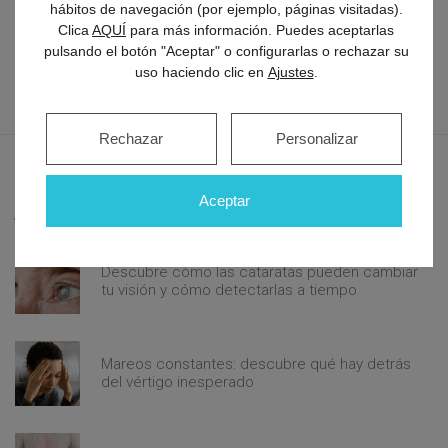
hábitos de navegación (por ejemplo, páginas visitadas).
Clica
AQUÍ
para más información. Puedes aceptarlas
pulsando el botón "Aceptar" o configurarlas o rechazar su
uso haciendo clic en
Ajustes
.
Rechazar
Personalizar
Últimos artículos
Aceptar
Descubre cómo las cataratas pueden cambiar
tu visión y cómo detectarlas a tiempo
Mareos constantes: descubre qué hay detrás
del vértigo inesperado