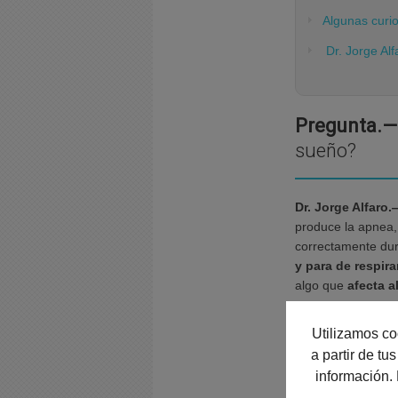
Algunas curi
Dr. Jorge Alf
Pregunta.—
sueño?
Dr. Jorge Alfaro
produce la apnea,
correctamente dur
y para de respir
algo que
afecta a
Utilizamos co
P.—
¿Todos l
a partir de t
información.
Dr. A.—
No, ni ti