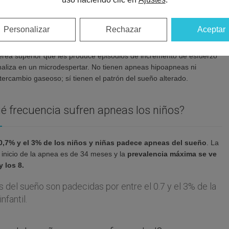
o, de mayor incidencia.
En el ronquido primario también hay un
, pero no se acompaña de apnea (no tienen falta de respiración).
Personalizar
Rechazar
Aceptar
tipo de ronquido, conocido como UARS (síndrome de resistencia de la
). En este último caso, los niños roncan y tienen una obstrucción
aérea superior que les produce episodios de incremento de esfuerzo
inaliza en un microdespertar. No tienen apneas hipoapneas ni
ntercambio gaseoso; sí tienen el patrón del sueño alterado.
é frecuencia sufren apneas los niños?
 0,7% y el 3% de los niños y niñas padece apneas del sueño
. La
inicio de la apnea es de 34 meses y la
prevalencia máxima se ve
y los 8.
 del sueño son padecidas por entre el 0.7 y el 3% de la
nfantil.