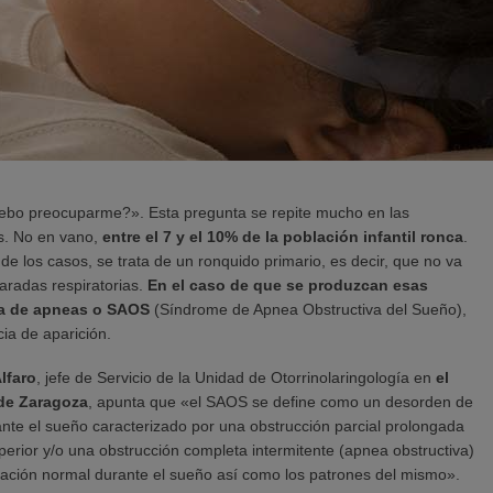
debo preocuparme?». Esta pregunta se repite mucho en las
es. No en vano,
entre el 7 y el 10% de la población infantil ronca
.
de los casos, se trata de un ronquido primario, es decir, que no va
radas respiratorias.
En el caso de que se produzcan esas
la de apneas o SAOS
(Síndrome de Apnea Obstructiva del Sueño),
ia de aparición.
lfaro
, jefe de Servicio de la Unidad de Otorrinolaringología en
el
 de Zaragoza
, apunta que «el SAOS se define como un desorden de
ante el sueño caracterizado por una obstrucción parcial prolongada
perior y/o una obstrucción completa intermitente (apnea obstructiva)
ilación normal durante el sueño así como los patrones del mismo».