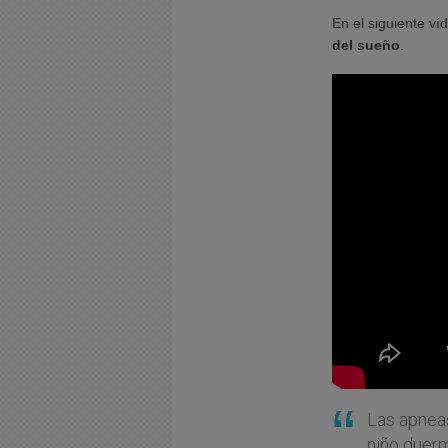
En el siguiente víd
del sueño
.
Las apneas
niño duer