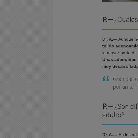
P.—
¿Cuáles 
Dr. A.—
Aunque no
tejido adenoamig
la mayor parte de
Unas adenoides 
muy desarrollad
Gran parte
por un tam
P.—
¿Son dif
adulto?
Dr. A.—
En los adu