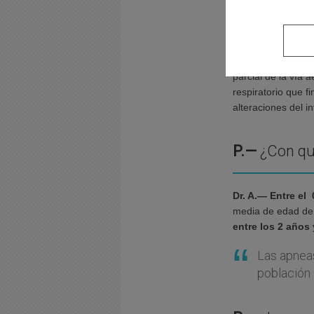
ronquido primari
ruido respiratorio
Existe un tercer 
vía aérea superior
parcial de la vía 
respiratorio que f
alteraciones del i
P.—
¿Con qu
Dr. A.—
Entre el
media de edad de 
entre los 2 años 
Las apneas
población i