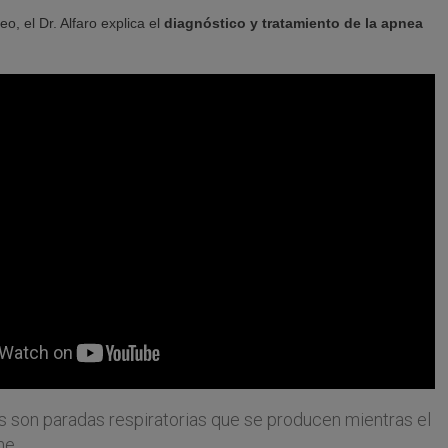
eo, el Dr. Alfaro explica el
diagnóstico y tratamiento de la apnea
 son paradas respiratorias que se producen mientras el
me.