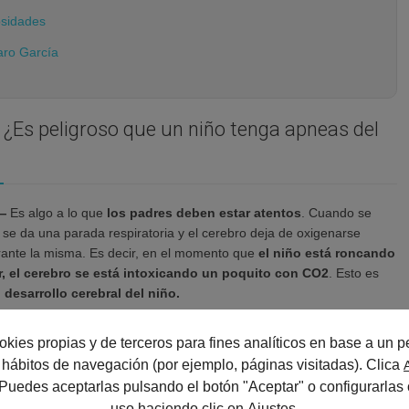
osidades
aro García
¿Es peligroso que un niño tenga apneas del
.—
Es algo a lo que
los padres deben estar atentos
. Cuando se
 se da una parada respiratoria y el cerebro deja de oxigenarse
ante la misma. Es decir, en el momento que
el niño está roncando
ar, el cerebro se está intoxicando un poquito con CO2
. Esto es
l desarrollo cerebral del niño.
okies propias y de terceros para fines analíticos en base a un pe
os ronquidos son iguales?
us hábitos de navegación (por ejemplo, páginas visitadas). Clica
 Puedes aceptarlas pulsando el botón "Aceptar" o configurarlas 
enen las mismas consecuencias.
uso haciendo clic en
Hay que diferenciar entre apnea y
Ajustes
.