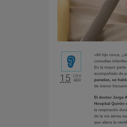
«Mi hijo ronca, ¿
consultas infantil
En la mayor parte 
acompañado de pa
15
2016
paradas, se hab
ABR
de menor frecuenc
El doctor Jorge A
Hospital Quirón
la respiración dur
de la vía aérea su
que altera la vent