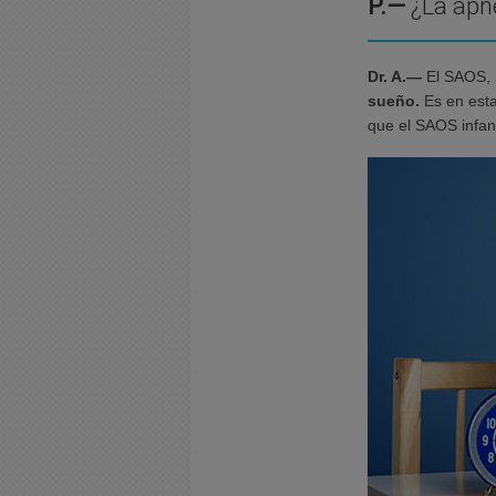
P.—
¿La apn
Dr. A.—
El SAOS,
sueño.
Es en esta
que el SAOS infan