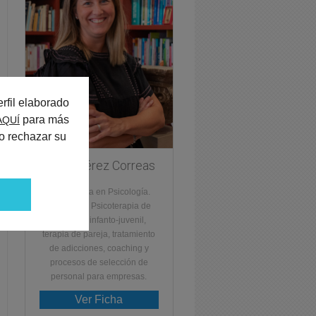
rfil elaborado
para más
AQUÍ
o rechazar su
Paola Pérez Correas
Especialista en Psicología.
Experta en Psicoterapia de
adultos e infanto-juvenil,
terapia de pareja, tratamiento
de adicciones, coaching y
procesos de selección de
personal para empresas.
Ver Ficha