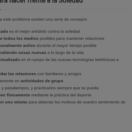
ra hacer frente a la Soledad
 a este problema existen una serie de consejos:
ñado
es el mejor antídoto contra la soledad
zar todos los medios
posibles para mantener relaciones
boralmente activo
durante el mayor tiempo posible
endiendo cosas nuevas
a lo largo de la vida
ctualizado
en el campo de las nuevas tecnologías telefónicas e
idar las relaciones
con familiares y amigos
ivamente en
actividades de grupo
s
y pasatiempos, y practicarlos siempre que se pueda
en físicamente
mediante la práctica del deporte
 en uno mismo
para detectar los motivos de nuestro sentimiento de