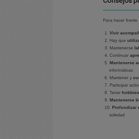
Consejos pa
Para hacer frente
Vivir acompa
Hay que
utili
Mantenerse
la
Continuar
apr
Mantenerse a
informáticas
Mantener y
cu
Participar act
Tener
hobbie
Mantenerse bi
Profundizar
soledad