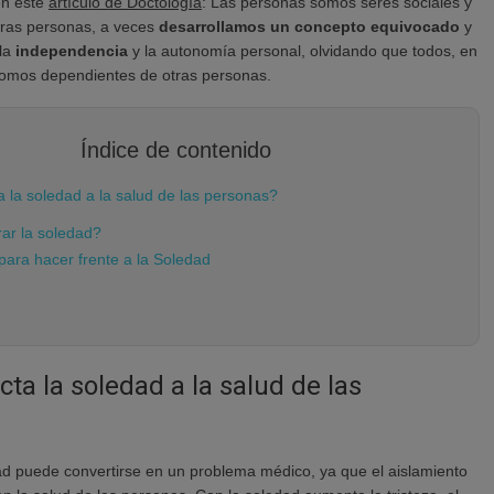
en este
artículo de Doctología
:
Las personas somos seres sociales y
tras personas
, a veces
desarrollamos un concepto equivocado
y
 la
independencia
y la autonomía personal, olvidando que todos, en
omos dependientes de otras personas.
Índice de contenido
 la soledad a la salud de las personas?
r la soledad?
para hacer frente a la Soledad
ta la soledad a la salud de las
d puede convertirse en un problema médico, ya que el aislamiento