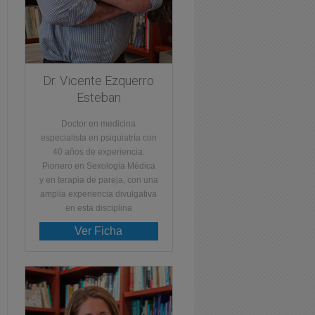
Dr. Vicente Ezquerro
Esteban
Doctor en medicina
especialista en psiquiatría con
40 años de experiencia.
Pionero en Sexología Médica
y en terapia de pareja, con una
amplia experiencia divulgativa
en esta disciplina
Ver Ficha