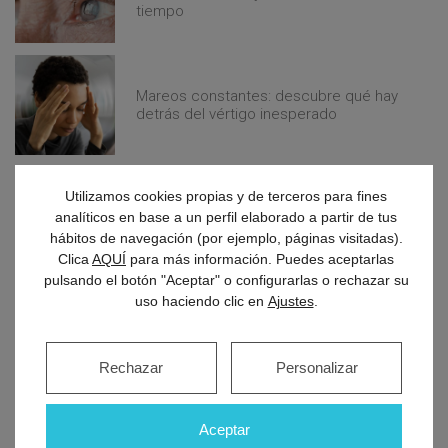
tiempo
Mareos constantes: descubre qué hay
detrás del vértigo inesperado
Utilizamos cookies propias y de terceros para fines
Alivio natural para el reflujo
gastroesofágico: estrategias que
analíticos en base a un perfil elaborado a partir de tus
realmente funcionan
hábitos de navegación (por ejemplo, páginas visitadas).
Clica
AQUÍ
para más información. Puedes aceptarlas
pulsando el botón "Aceptar" o configurarlas o rechazar su
uso haciendo clic en
Ajustes
.
Dolor de espalda crónico: ¿cuándo ir al
traumatólogo?
Rechazar
Personalizar
Aceptar