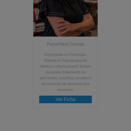
Paola Pérez Correas
Especialista en Psicología.
Experta en Psicoterapia de
adultos e infanto-juvenil, terapia
de pareja, tratamiento de
adicciones, coaching y procesos
de selección de personal para
empresas.
Ver Ficha