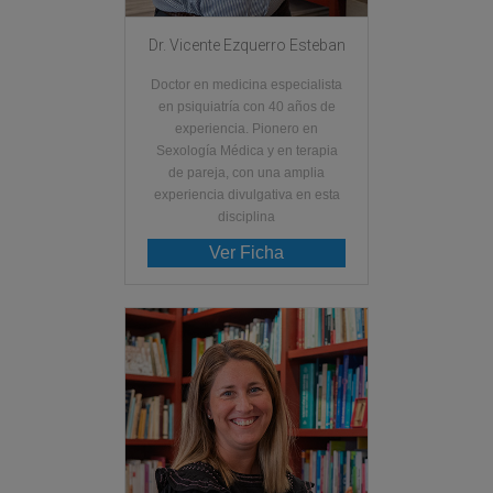
Dr. Vicente Ezquerro Esteban
Doctor en medicina especialista
en psiquiatría con 40 años de
experiencia. Pionero en
Sexología Médica y en terapia
de pareja, con una amplia
experiencia divulgativa en esta
disciplina
Ver Ficha