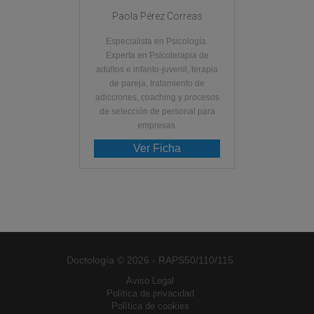
Paola Pérez Correas
Especialista en Psicología.
Experta en Psicoterapia de
adultos e infanto-juvenil, terapia
de pareja, tratamiento de
adicciones, coaching y procesos
de selección de personal para
empresas.
Ver Ficha
Doctología © 2026 - RAPS50/110/115
Aviso Legal
Política de privacidad
Política de cookies