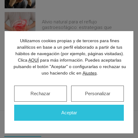
Alivio natural para el reflujo
gastroesofágico: estrategias que
realmente funcionan
Utilizamos cookies propias y de terceros para fines
analíticos en base a un perfil elaborado a partir de tus
hábitos de navegación (por ejemplo, páginas visitadas).
Dolor de espalda crónico: ¿cuándo ir al
Clica
AQUÍ
para más información. Puedes aceptarlas
traumatólogo?
pulsando el botón "Aceptar" o configurarlas o rechazar su
uso haciendo clic en
Ajustes
.
Rechazar
Personalizar
Aceptar
Especialista