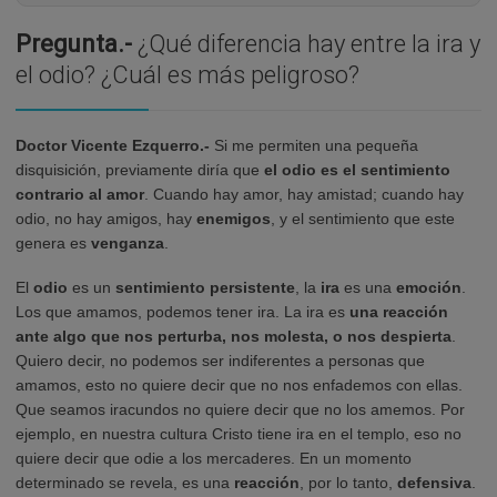
Pregunta.-
¿Qué diferencia hay entre la ira y
el odio? ¿Cuál es más peligroso?
Doctor Vicente Ezquerro.-
Si me permiten una pequeña
disquisición, previamente diría que
el odio es el sentimiento
contrario al amor
. Cuando hay amor, hay amistad; cuando hay
odio, no hay amigos, hay
enemigos
, y el sentimiento que este
genera es
venganza
.
El
odio
es un
sentimiento persistente
, la
ira
es una
emoción
.
Los que amamos, podemos tener ira. La ira es
una reacción
ante algo que nos perturba, nos molesta, o nos despierta
.
Quiero decir, no podemos ser indiferentes a personas que
amamos, esto no quiere decir que no nos enfademos con ellas.
Que seamos iracundos no quiere decir que no los amemos. Por
ejemplo, en nuestra cultura Cristo tiene ira en el templo, eso no
quiere decir que odie a los mercaderes. En un momento
determinado se revela, es una
reacción
, por lo tanto,
defensiva
.