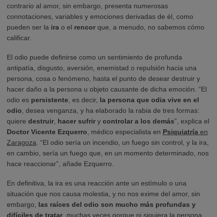
contrario al amor, sin embargo, presenta numerosas
connotaciones, variables y emociones derivadas de él, como
pueden ser la
ira
o el
rencor
que, a menudo, no sabemos cómo
calificar.
El odio puede definirse como un sentimiento de profunda
antipatía, disgusto, aversión, enemistad o repulsión hacia una
persona, cosa o fenómeno, hasta el punto de desear destruir y
hacer daño a la persona u objeto causante de dicha emoción. “El
odio es
persistente
, es decir,
la persona que odia vive en el
odio
, desea venganza, y ha elaborado la rabia de tres formas:
quiere
destruir
,
hacer sufrir
y
controlar a los demás
”, explica el
Doctor Vicente Ezquerro
, médico especialista en
Psiquiatría
en
Zaragoza
. “El odio sería un incendio, un fuego sin control, y la ira,
en cambio, sería un fuego que, en un momento determinado, nos
hace reaccionar”, añade Ezquerro.
En definitiva, la ira es una reacción ante un estímulo o una
situación que nos causa molestia, y no nos exime del amor, sin
embargo,
las raíces del odio son mucho más profundas y
difíciles de tratar
, muchas veces porque ni siquiera la persona