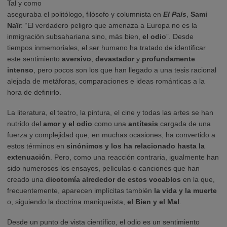
Tal y como
aseguraba el politólogo, filósofo y columnista en
El País
,
Sami
Naïr
: “El verdadero peligro que amenaza a Europa no es la
inmigración subsahariana sino, más bien,
el odio
”. Desde
tiempos inmemoriales, el ser humano ha tratado de identificar
este sentimiento
aversivo
,
devastador
y
profundamente
intenso
, pero pocos son los que han llegado a una tesis racional
alejada de metáforas, comparaciones e ideas románticas a la
hora de definirlo.
La literatura, el teatro, la pintura, el cine y todas las artes se han
nutrido del
amor y el odio
como una
antítesis
cargada de una
fuerza y complejidad que, en muchas ocasiones, ha convertido a
estos términos en
sinónimos y los ha relacionado hasta la
extenuación
. Pero, como una reacción contraria, igualmente han
sido numerosos los ensayos, películas o canciones que han
creado una
dicotomía alrededor de estos vocablos
en la que,
frecuentemente, aparecen implícitas también
la vida y la muerte
o, siguiendo la doctrina maniqueísta,
el Bien y el Mal
.
Desde un punto de vista científico, el odio es un sentimiento